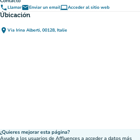
Contacto
phone
email
computer
Llamar
Enviar un email
Acceder al sitio web
(nueva pestaña)
Úbicación
place
Via Irina Alberti, 00128, Italie
(abrir en Google Maps)
(nueva pestaña)
¿Quieres mejorar esta página?
Ayude a los usuarios de Affluences a acceder a datos más