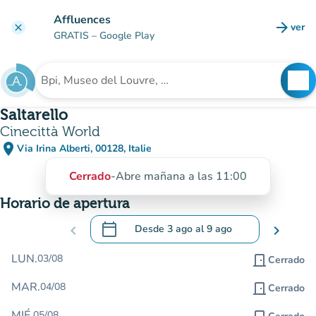
Ir al contenido principal
Affluences
arrow_forward
ver
clear
(nuev
GRATIS
– Google Play
search
See
Buscar un establecimiento
Saltarello
Cinecittà World
place
Via Irina Alberti, 00128, Italie
(abrir en Google Maps)
(nueva pestaña)
Cerrado
-
Abre mañana a las 11:00
Horario de apertura
calendar_today
chevron_left
Desde
3 ago
al
9 ago
chevron_right
.
Abra el calendario para cambiar las fecha
LUN.
03/08
door_front
Cerrado
MAR.
04/08
door_front
Cerrado
MIÉ.
05/08