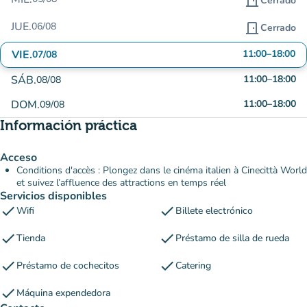
door_front
Cerrado
JUE.
06/08
door_front
Cerrado
VIE.
11:00
–
18:00
07/08
SÁB.
11:00
–
18:00
08/08
DOM.
11:00
–
18:00
09/08
Información práctica
Acceso
Conditions d'accès : Plongez dans le cinéma italien à Cinecittà World
et suivez l’affluence des attractions en temps réel
Servicios disponibles
check
check
Wifi
Billete electrónico
check
check
Tienda
Préstamo de silla de rueda
check
check
Préstamo de cochecitos
Catering
check
Máquina expendedora