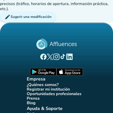
precisos (tráfico, horarios de apertura, información práctica,
etc.).
edit
Sugerir una modificación
(nueva pestaña)
(nueva pestaña)
(nueva pestaña)
(nueva pestaña)
(nueva pestaña)
Página Facebook Affluences
Página Twitter Affluences
Página Instagram Affluences
Página de TikTok de Affluenc
Página LinkedIn Affluenc
(nueva pestaña)
(nueva pestaña)
Empresa
¿Quiénes somos?
(nueva pestaña)
Registrar mi institución
(nueva pestaña)
Oportunidades profesionales
(nueva pestaña)
Prensa
(nueva pestaña)
Blog
(nueva pestaña)
Ayuda & Soporte