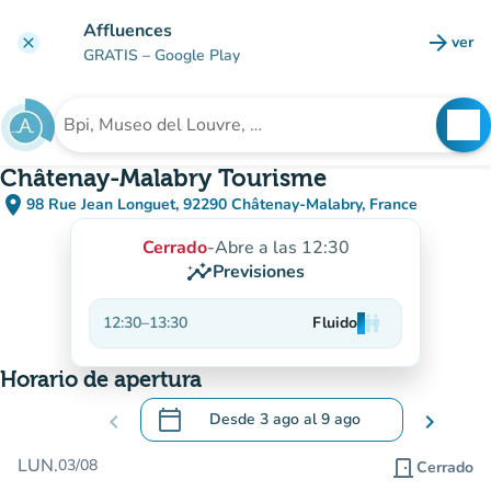
Ir al contenido principal
Affluences
arrow_forward
ver
clear
(nuev
GRATIS
– Google Play
search
See
Buscar un establecimiento
Châtenay-Malabry Tourisme
place
98 Rue Jean Longuet, 92290 Châtenay-Malabry, France
(abrir en Google Maps)
(nueva pestaña)
Cerrado
-
Abre a las 12:30
insights
Previsiones
12:30
–
13:30
Fluido
man
man
man
Horario de apertura
calendar_today
chevron_left
Desde
3 ago
al
9 ago
chevron_right
.
Abra el calendario para cambiar las fecha
LUN.
03/08
door_front
Cerrado