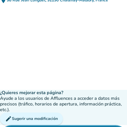
place
98 Rue Jean Longuet, 92290 Châtenay-Malabry, France
(abrir en Google Maps)
(nueva pestaña)
¿Quieres mejorar esta página?
Ayude a los usuarios de Affluences a acceder a datos más
precisos (tráfico, horarios de apertura, información práctica,
etc.).
edit
Sugerir una modificación