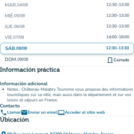
MAR.
12:30
–
13:30
04/08
MIÉ.
12:30
–
13:30
05/08
JUE.
12:30
–
13:30
06/08
VIE.
14:00
–
18:00
07/08
SÁB.
12:30
–
13:30
08/08
DOM.
09/08
door_front
Cerrado
Información práctica
Información adicional
Notes : Châtenay-Malabry Tourisme vous propose des informations
touristiques sur sa ville, mais aussi dans le département et sur vos
loisirs et séjours en France.
Contacto
phone
email
computer
Llamar
Enviar un email
Acceder al sitio web
(nueva pestaña)
Úbicación