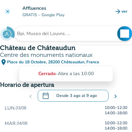
Ir al contenido principal
Affluences
arrow_forward
ver
clear
(nuev
GRATIS
– Google Play
search
See
Buscar un establecimiento
Château de Châteaudun
Centre des monuments nationaux
place
Place du 18 Octobre, 28200 Châteaudun, France
(abrir en Google Maps)
(nueva pestaña)
Cerrado
-
Abre a las 10:00
Horario de apertura
calendar_today
chevron_left
Desde
3 ago
al
9 ago
chevron_right
.
Abra el calendario para cambiar las fecha
LUN.
10:00
–
12:30
03/08
14:00
–
18:00
MAR.
10:00
–
12:30
04/08
14:00
–
18:00