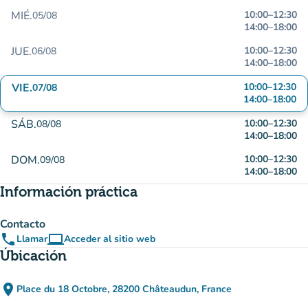
MIÉ.
10:00
–
12:30
05/08
14:00
–
18:00
JUE.
10:00
–
12:30
06/08
14:00
–
18:00
VIE.
10:00
–
12:30
07/08
14:00
–
18:00
SÁB.
10:00
–
12:30
08/08
14:00
–
18:00
DOM.
10:00
–
12:30
09/08
14:00
–
18:00
Información práctica
Contacto
phone
computer
Llamar
Acceder al sitio web
(nueva pestaña)
Úbicación
place
Place du 18 Octobre, 28200 Châteaudun, France
(abrir en Google Maps)
(nueva pestaña)