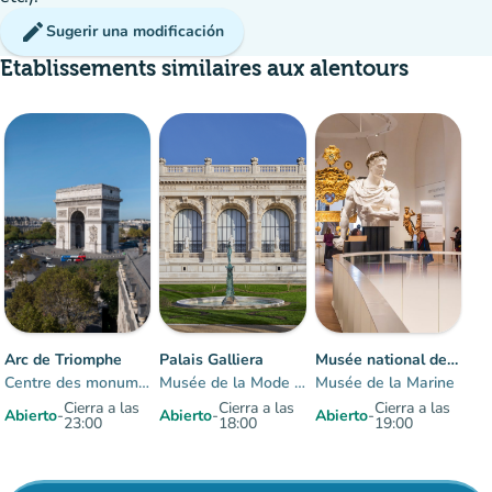
edit
Sugerir una modificación
Etablissements similaires aux alentours
20%
de
10%
de
group
group
ocupación
ocupación
Arc de Triomphe
Palais Galliera
Musée national de la Marine à Paris-Trocadéro
Centre des monuments nationaux
Musée de la Mode de Paris
Musée de la Marine
Cierra a las
Cierra a las
Cierra a las
Abierto
-
Abierto
-
Abierto
-
23:00
18:00
19:00
Elementos 1 a 3 sobre 3