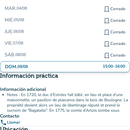
MAR.
04/08
door_front
Cerrado
MIÉ.
05/08
door_front
Cerrado
JUE.
06/08
door_front
Cerrado
VIE.
07/08
door_front
Cerrado
SÁB.
08/08
door_front
Cerrado
DOM.
15:00
–
16:00
09/08
Información práctica
Información adicional
Notes : En 1720, le duc d’Estrées fait bâtir, en lieu et place d’une
maisonnette, un pavillon de plaisance dans le bois de Boulogne. La
propriété devient alors un lieu de libertinage réputé et prend le
surnom de "Bagatelle". En 1775, le comte d’Artois tombe sous
Contacto
phone
Llamar
Úbicación