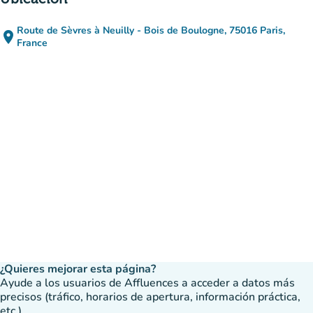
Route de Sèvres à Neuilly - Bois de Boulogne, 75016 Paris,
place
(abrir en Google Maps)
(nueva pestaña)
France
¿Quieres mejorar esta página?
Ayude a los usuarios de Affluences a acceder a datos más
precisos (tráfico, horarios de apertura, información práctica,
etc.).