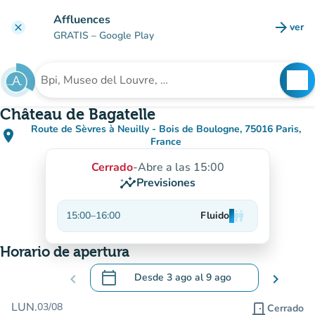
Ir al contenido principal
Affluences
arrow_forward
ver
clear
(nuev
GRATIS
– Google Play
search
See
Buscar un establecimiento
Château de Bagatelle
Route de Sèvres à Neuilly - Bois de Boulogne, 75016 Paris,
place
(abrir en Google Maps)
(nueva pestaña)
France
Cerrado
-
Abre a las 15:00
insights
Previsiones
15:00
–
16:00
Fluido
man
man
man
Horario de apertura
calendar_today
chevron_left
Desde
3 ago
al
9 ago
chevron_right
.
Abra el calendario para cambiar las fecha
LUN.
03/08
door_front
Cerrado