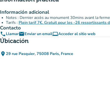
Información adicional
Notes : Dernier accès au monument 30mins avant la ferme
Tarifs :
Plein tarif 7€. Gratuit pour les -26 ressortissants d
Contacto
phone
email
computer
Llamar
Enviar un email
Acceder al sitio web
(nueva pestaña)
Úbicación
place
29 rue Pasquier, 75008 Paris, France
(abrir en Google Maps)
(nueva pestaña)