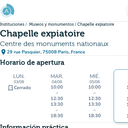
Ir al contenido principal
Instituciones
Museos y monumentos
Chapelle expiatoire
Chapelle expiatoire
Centre des monuments nationaux
place
29 rue Pasquier, 75008 Paris, France
(abrir en Google Maps)
(nueva pestaña)
Horario de apertura
LUN.
MAR.
MIÉ.
03/08
04/08
05/08
10:00
10:00
door_front
Cerrado
–
–
12:30
12:30
13:30
13:30
–
–
18:30
18:30
Información práctica