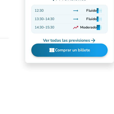
trending_flat
12:30
Fluido
man
man
man
Estable
trending_flat
13:30
–
14:30
Fluido
man
man
man
Estable
trending_up
14:30
–
15:30
Moderado
man
man
man
En aumento
arrow_forward
Ver todas las previsiones
confirmation_number
Comprar un billete
(nueva pestaña)