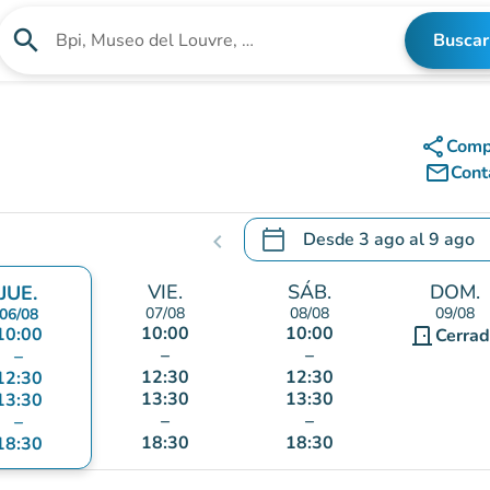
search
Buscar
Buscar un establecimiento
share
Comp
mail_outline
Cont
calendar_today
Desde
3 ago
al
9 ago
chevron_left
.
Abra el calendario para camb
VIE.
SÁB.
DOM.
JUE.
07/08
08/08
09/08
06/08
10:00
10:00
10:00
door_front
Cerra
–
–
–
12:30
12:30
12:30
13:30
13:30
13:30
–
–
–
18:30
18:30
18:30