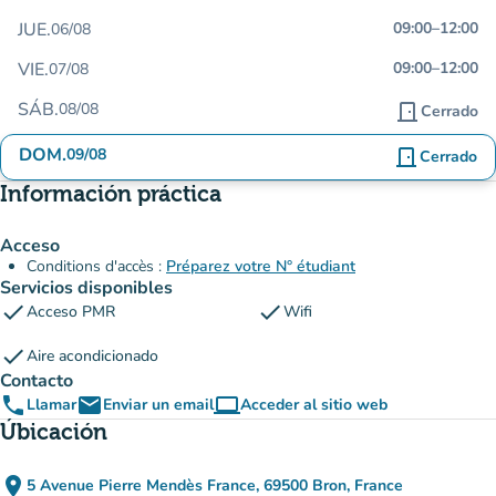
JUE.
09:00
–
12:00
06/08
VIE.
09:00
–
12:00
07/08
SÁB.
08/08
door_front
Cerrado
DOM.
09/08
door_front
Cerrado
Información práctica
Acceso
Conditions d'accès :
Préparez votre N° étudiant
Servicios disponibles
check
check
Acceso PMR
Wifi
check
Aire acondicionado
Contacto
phone
email
computer
Llamar
Enviar un email
Acceder al sitio web
(nueva pestaña)
Úbicación
place
5 Avenue Pierre Mendès France, 69500 Bron, France
(abrir en Google Maps)
(nueva pestaña)