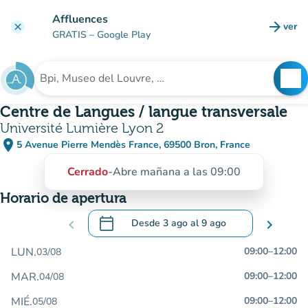
Ir al contenido principal
Affluences
arrow_forward
ver
clear
(nuev
GRATIS
– Google Play
search
See
Buscar un establecimiento
Centre de Langues / langue transversale
Université Lumière Lyon 2
place
5 Avenue Pierre Mendès France, 69500 Bron, France
(abrir en Google Maps)
(nueva pestaña)
Cerrado
-
Abre mañana a las 09:00
Horario de apertura
calendar_today
chevron_left
Desde
3 ago
al
9 ago
chevron_right
.
Abra el calendario para cambiar las fecha
LUN.
09:00
–
12:00
03/08
MAR.
09:00
–
12:00
04/08
MIÉ.
09:00
–
12:00
05/08