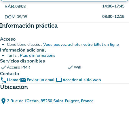
SÁB.
14:00
–
17:45
08/08
DOM.
08:30
–
12:15
09/08
Información práctica
Acceso
Conditions d'accès :
Vous pouvez acheter votre billet en ligne
Información adicional
Tarifs :
Plus d'informations
Servicios disponibles
check
check
Acceso PMR
Wifi
Contacto
phone
email
computer
Llamar
Enviar un email
Acceder al sitio web
(nueva pestaña)
Úbicación
place
2 Rue de l'Océan, 85250 Saint-Fulgent, France
(abrir en Google Maps)
(nueva pestaña)