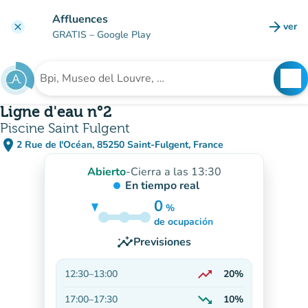
Ir al contenido principal
Affluences
arrow_forward
ver
clear
(nuev
GRATIS
– Google Play
search
See
Buscar un establecimiento
Ligne d'eau n°2
Piscine Saint Fulgent
place
2 Rue de l'Océan, 85250 Saint-Fulgent, France
(abrir en Google Maps)
(nueva pestaña)
Abierto
-
Cierra a las 13:30
En tiempo real
0
%
10%
de ocupación
insights
Previsiones
trending_up
12:30
–
13:00
20%
En aumento
trending_down
17:00
–
17:30
10%