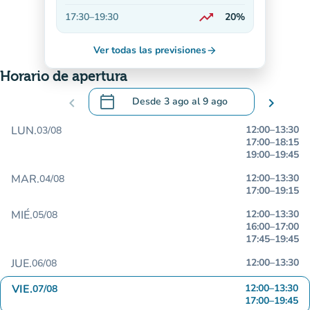
En descenso
trending_up
17:30
–
19:30
20%
En aumento
Ver todas las previsiones
arrow_forward
Horario de apertura
calendar_today
chevron_left
Desde
3 ago
al
9 ago
chevron_right
.
Abra el calendario para cambiar las fecha
LUN.
12:00
–
13:30
03/08
17:00
–
18:15
19:00
–
19:45
MAR.
12:00
–
13:30
04/08
17:00
–
19:15
MIÉ.
12:00
–
13:30
05/08
16:00
–
17:00
17:45
–
19:45
JUE.
12:00
–
13:30
06/08
VIE.
12:00
–
13:30
07/08
17:00
–
19:45