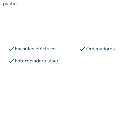
l public.
check
check
Enchufes eléctricos
Ordenadores
check
Fotocopiadora láser