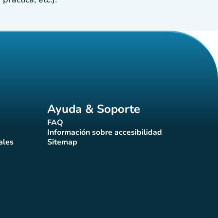
Ayuda & Soporte
FAQ
(nueva pestaña)
Información sobre accesibilidad
a)
(nueva pestaña)
ales
Sitemap
taña)
(nueva pestaña)