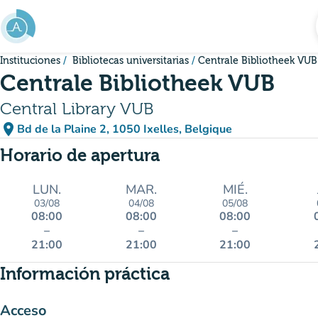
Ir al contenido principal
Instituciones
Bibliotecas universitarias
Centrale Bibliotheek VUB
Centrale Bibliotheek VUB
Central Library VUB
place
Bd de la Plaine 2, 1050 Ixelles, Belgique
(abrir en Google Maps)
(nueva pestaña)
Horario de apertura
LUN.
MAR.
MIÉ.
03/08
04/08
05/08
08:00
08:00
08:00
–
–
–
21:00
21:00
21:00
Información práctica
Acceso