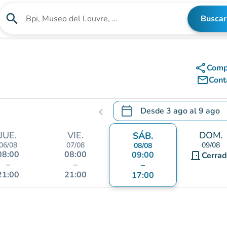
search
Buscar
Buscar un establecimiento
share
Comp
mail_outline
Cont
calendar_today
Desde
3 ago
al
9 ago
chevron_left
.
Abra el calendario para camb
JUE.
VIE.
DOM.
SÁB.
06/08
07/08
09/08
08/08
08:00
08:00
09:00
door_front
Cerra
–
–
–
21:00
21:00
17:00