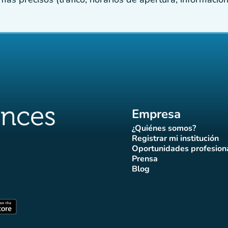
Empresa
¿Quiénes somos?
(nueva pestaña)
Registrar mi institución
(nueva pestañ
Oportunidades profesion
(nueva pes
Prensa
)
aña)
pestaña)
va pestaña)
nueva pestaña)
(nueva pestaña)
Blog
ffluences
 Affluences
agram Affluences
de TikTok de Affluences
na LinkedIn Affluences
(nueva pestaña)
staña)
(nueva pestaña)