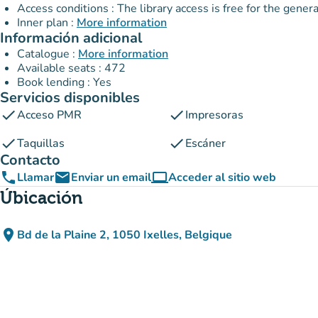
Access conditions : The library access is free for the genera
Inner plan :
More information
Información adicional
Catalogue :
More information
Available seats : 472
Book lending : Yes
Servicios disponibles
check
check
Acceso PMR
Impresoras
check
check
Taquillas
Escáner
Contacto
phone
email
computer
Llamar
Enviar un email
Acceder al sitio web
(nueva pestaña)
Úbicación
place
Bd de la Plaine 2, 1050 Ixelles, Belgique
(abrir en Google Maps)
(nueva pestaña)