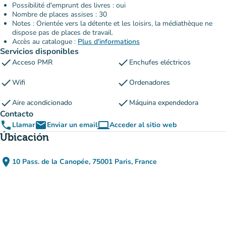
Possibilité d'emprunt des livres : oui
Nombre de places assises : 30
Notes : Orientée vers la détente et les loisirs, la médiathèque ne
dispose pas de places de travail.
Accès au catalogue :
Plus d'informations
Servicios disponibles
check
check
Acceso PMR
Enchufes eléctricos
check
check
Wifi
Ordenadores
check
check
Aire acondicionado
Máquina expendedora
Contacto
phone
email
computer
Llamar
Enviar un email
Acceder al sitio web
(nueva pestaña)
Úbicación
place
10 Pass. de la Canopée, 75001 Paris, France
(abrir en Google Maps)
(nueva pestaña)