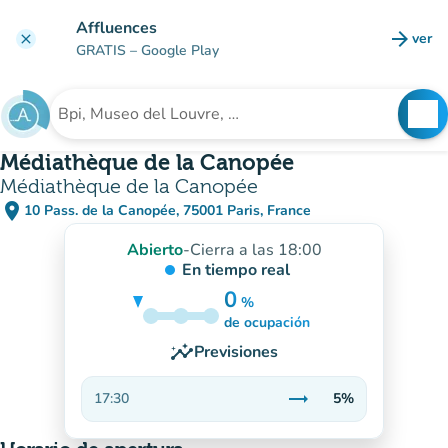
Ir al contenido principal
Affluences
arrow_forward
ver
clear
(nuev
GRATIS
– Google Play
search
See
Buscar un establecimiento
Médiathèque de la Canopée
Médiathèque de la Canopée
place
10 Pass. de la Canopée, 75001 Paris, France
(abrir en Google Maps)
(nueva pestaña)
Abierto
-
Cierra a las 18:00
En tiempo real
0
%
5%
de ocupación
insights
Previsiones
trending_flat
17:30
5%
Estable