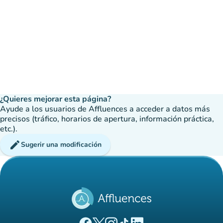
¿Quieres mejorar esta página?
Ayude a los usuarios de Affluences a acceder a datos más
precisos (tráfico, horarios de apertura, información práctica,
etc.).
edit
Sugerir una modificación
(nueva pestaña)
(nueva pestaña)
(nueva pestaña)
(nueva pestaña)
(nueva pestaña)