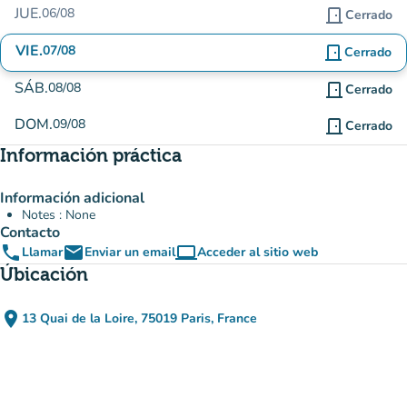
JUE.
06/08
door_front
Cerrado
VIE.
07/08
door_front
Cerrado
SÁB.
08/08
door_front
Cerrado
DOM.
09/08
door_front
Cerrado
Información práctica
Información adicional
Notes : None
Contacto
phone
email
computer
Llamar
Enviar un email
Acceder al sitio web
(nueva pestaña)
Úbicación
place
13 Quai de la Loire, 75019 Paris, France
(abrir en Google Maps)
(nueva pestaña)