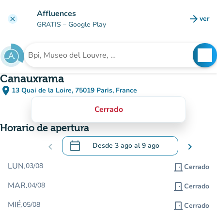
Ir al contenido principal
Affluences
arrow_forward
ver
clear
(nuev
GRATIS
– Google Play
search
See
Buscar un establecimiento
Canauxrama
place
13 Quai de la Loire, 75019 Paris, France
(abrir en Google Maps)
(nueva pestaña)
Cerrado
Horario de apertura
calendar_today
chevron_left
Desde
3 ago
al
9 ago
chevron_right
.
Abra el calendario para cambiar las fecha
LUN.
03/08
door_front
Cerrado
MAR.
04/08
door_front
Cerrado
MIÉ.
05/08
door_front
Cerrado