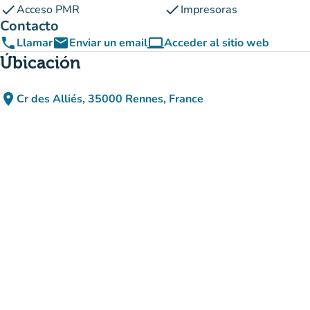
check
check
Acceso PMR
Impresoras
Contacto
phone
email
computer
Llamar
Enviar un email
Acceder al sitio web
(nueva pestaña)
Úbicación
place
Cr des Alliés, 35000 Rennes, France
(abrir en Google Maps)
(nueva pestaña)