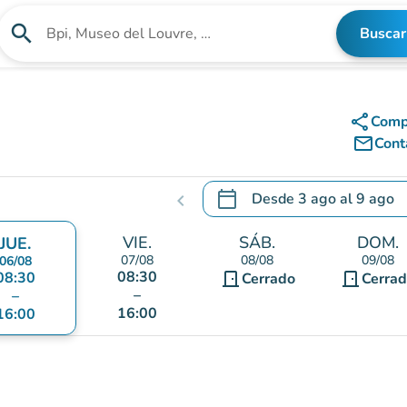
search
Buscar
Buscar un establecimiento
share
Comp
mail_outline
Cont
calendar_today
Desde
3 ago
al
9 ago
chevron_left
.
Abra el calendario para camb
VIE.
SÁB.
DOM.
JUE.
07/08
08/08
09/08
06/08
08:30
08:30
door_front
door_front
Cerrado
Cerra
–
–
16:00
16:00