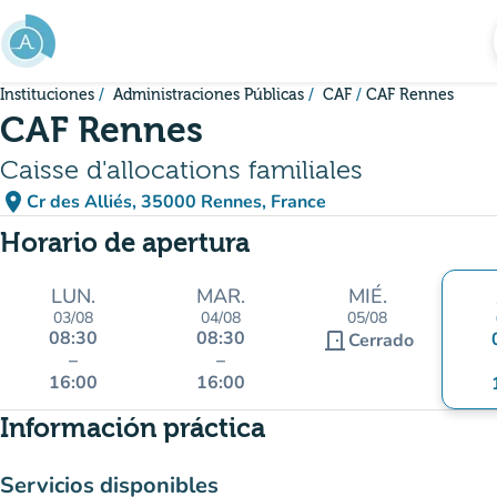
Ir al contenido principal
Instituciones
Administraciones Públicas
CAF
CAF Rennes
CAF Rennes
Caisse d'allocations familiales
place
Cr des Alliés, 35000 Rennes, France
(abrir en Google Maps)
(nueva pestaña)
Horario de apertura
LUN.
MAR.
MIÉ.
03/08
04/08
05/08
08:30
08:30
door_front
Cerrado
–
–
16:00
16:00
Información práctica
Servicios disponibles