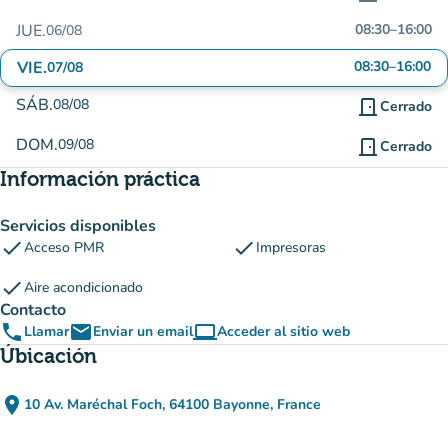
JUE.
08:30
–
16:00
06/08
VIE.
08:30
–
16:00
07/08
SÁB.
08/08
door_front
Cerrado
DOM.
09/08
door_front
Cerrado
Información práctica
Servicios disponibles
check
check
Acceso PMR
Impresoras
check
Aire acondicionado
Contacto
phone
email
computer
Llamar
Enviar un email
Acceder al sitio web
(nueva pestaña)
Úbicación
place
10 Av. Maréchal Foch, 64100 Bayonne, France
(abrir en Google Maps)
(nueva pestaña)