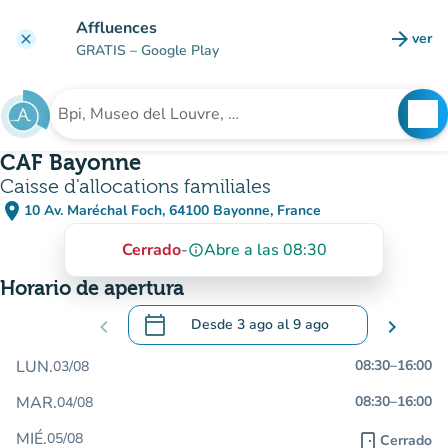
Ir al contenido principal
Affluences
arrow_forward
ver
clear
(nuev
GRATIS
– Google Play
search
See
Buscar un establecimiento
CAF Bayonne
Caisse d'allocations familiales
place
10 Av. Maréchal Foch, 64100 Bayonne, France
(abrir en Google Maps)
(nueva pestaña)
Cerrado
-
Abre a las 08:30
info_outline
Horario de apertura
calendar_today
chevron_left
Desde
3 ago
al
9 ago
chevron_right
.
Abra el calendario para cambiar las fecha
LUN.
08:30
–
16:00
03/08
MAR.
08:30
–
16:00
04/08
MIÉ.
05/08
door_front
Cerrado