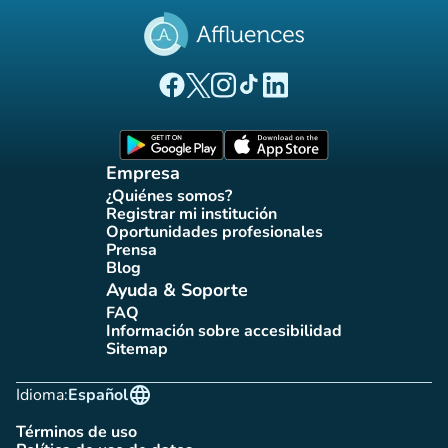
(nueva pestaña)
(nueva pestaña)
(nueva pestaña)
(nueva pestaña)
(nueva pestaña)
Página Facebook Affluences
Página Twitter Affluences
Página Instagram Affluences
Página de TikTok de Affluenc
Página LinkedIn Affluenc
(nueva pestaña)
(nueva pestaña)
Empresa
¿Quiénes somos?
(nueva pestaña)
Registrar mi institución
(nueva pestaña)
Oportunidades profesionales
(nueva pestaña)
Prensa
(nueva pestaña)
Blog
(nueva pestaña)
Ayuda & Soporte
FAQ
(nueva pestaña)
Información sobre accesibilidad
(nueva pestaña)
Sitemap
(nueva pestaña)
language
Idioma:
Español
Términos de uso
(nueva pestaña)