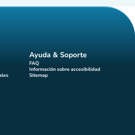
Ayuda & Soporte
FAQ
(nueva pestaña)
Información sobre accesibilidad
a)
(nueva pestaña)
ales
Sitemap
taña)
(nueva pestaña)