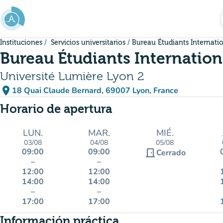
Ir al contenido principal
Instituciones
Servicios universitarios
Bureau Étudiants Internati
Bureau Étudiants Internatio
Université Lumière Lyon 2
place
18 Quai Claude Bernard, 69007 Lyon, France
(abrir en Google Maps)
(nueva pestaña)
Horario de apertura
LUN.
MAR.
MIÉ.
03/08
04/08
05/08
09:00
09:00
door_front
Cerrado
–
–
12:00
12:00
14:00
14:00
–
–
17:00
17:00
Información práctica