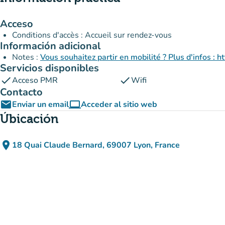
Acceso
Conditions d'accès : Accueil sur rendez-vous
Información adicional
Notes :
Vous souhaitez partir en mobilité ? Plus d'infos : 
Servicios disponibles
check
check
Acceso PMR
Wifi
Contacto
email
computer
Enviar un email
Acceder al sitio web
(nueva pestaña)
Úbicación
place
18 Quai Claude Bernard, 69007 Lyon, France
(abrir en Google Maps)
(nueva pestaña)