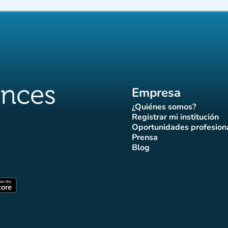
Empresa
¿Quiénes somos?
(nueva pestaña)
Registrar mi institución
(nueva pestañ
Oportunidades profesion
(nueva pes
Prensa
)
aña)
pestaña)
va pestaña)
nueva pestaña)
(nueva pestaña)
Blog
ffluences
 Affluences
agram Affluences
de TikTok de Affluences
na LinkedIn Affluences
(nueva pestaña)
staña)
(nueva pestaña)