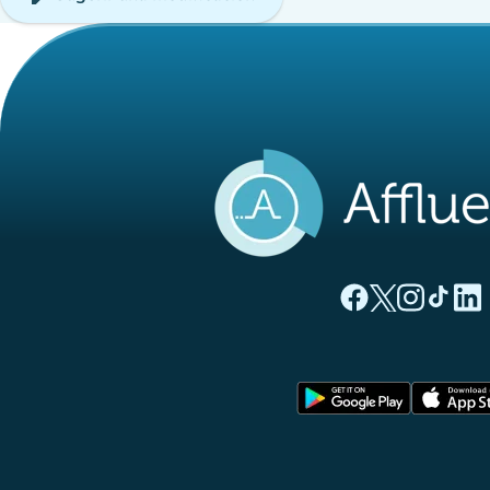
(nueva pestaña
(nueva pest
(nueva 
(nue
(
Página Facebook A
Página Twitter
Página Inst
Página 
Pági
(nueva pe