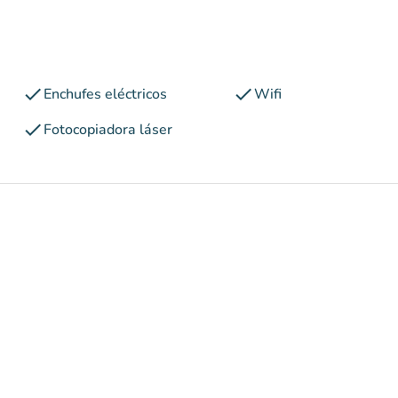
check
check
Enchufes eléctricos
Wifi
check
Fotocopiadora láser