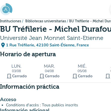
Ir al contenido principal
Instituciones
Bibliotecas universitarias
BU Tréfilerie - Michel Du
BU Tréfilerie - Michel Durafo
Université Jean Monnet Saint-Etienne
place
1 Rue Tréfilerie, 42100 Saint-Étienne, France
(abrir en Google Maps)
(nueva pestaña)
Horario de apertura
LUN.
MAR.
MIÉ.
03/08
04/08
05/08
door_front
door_front
door_front
door_front
Cerrado
Cerrado
Cerrado
Información práctica
Acceso
Conditions d'accès : Tous publics inscrits
Información adicional