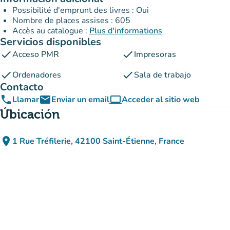
Possibilité d'emprunt des livres : Oui
Nombre de places assises : 605
Accès au catalogue :
Plus d'informations
Servicios disponibles
check
check
Acceso PMR
Impresoras
check
check
Ordenadores
Sala de trabajo
Contacto
phone
email
computer
Llamar
Enviar un email
Acceder al sitio web
(nueva pestaña)
Úbicación
place
1 Rue Tréfilerie, 42100 Saint-Étienne, France
(abrir en Google Maps)
(nueva pestaña)