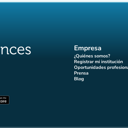
Empresa
¿Quiénes somos?
(nueva pestaña)
Registrar mi institución
(nueva pestañ
Oportunidades profesion
(nueva pes
Prensa
)
aña)
pestaña)
va pestaña)
nueva pestaña)
(nueva pestaña)
Blog
ffluences
 Affluences
agram Affluences
de TikTok de Affluences
na LinkedIn Affluences
(nueva pestaña)
staña)
(nueva pestaña)