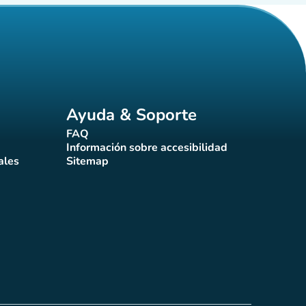
Ayuda & Soporte
FAQ
(nueva pestaña)
Información sobre accesibilidad
a)
(nueva pestaña)
ales
Sitemap
taña)
(nueva pestaña)