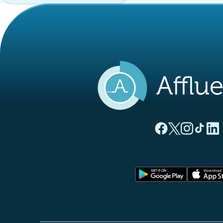
(nueva pestaña
(nueva pest
(nueva 
(nue
(
Página Facebook A
Página Twitter
Página Inst
Página 
Pági
(nueva pe