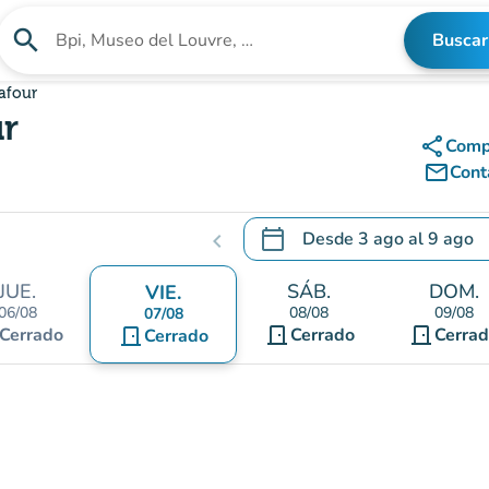
search
Buscar
Buscar un establecimiento
rafour
ur
share
Comp
mail_outline
Cont
calendar_today
Desde
3 ago
al
9 ago
chevron_left
.
Abra el calendario para camb
JUE.
SÁB.
DOM.
VIE.
06/08
08/08
09/08
07/08
door_front
door_front
Cerrado
door_front
Cerrado
Cerra
Cerrado