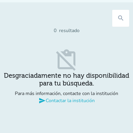
search
0
resultado
content_paste_off
Desgraciadamente no hay disponibilidad
para tu búsqueda.
Para más información, contacte con la institución
send
Contactar la institución