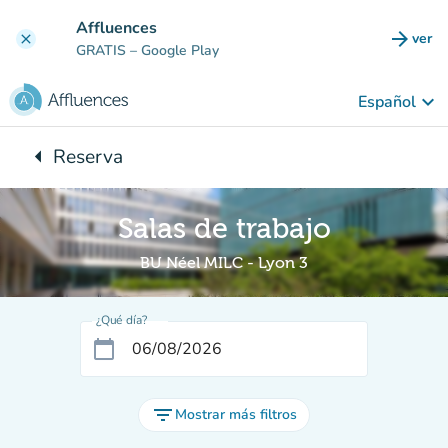
Ir al contenido principal
Affluences
arrow_forward
ver
clear
(nuev
GRATIS
– Google Play
keyboard_arrow_down
Español
arrow_left
Reserva
Vuelta:
Salas de trabajo
BU Néel MILC - Lyon 3
¿Qué día?
calendar_today
filter_list
Mostrar más filtros