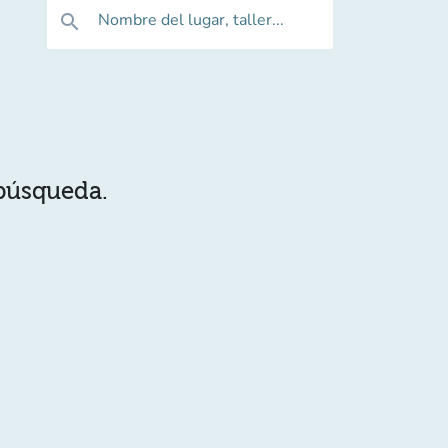
Nombre del lugar, taller...
search
 búsqueda.