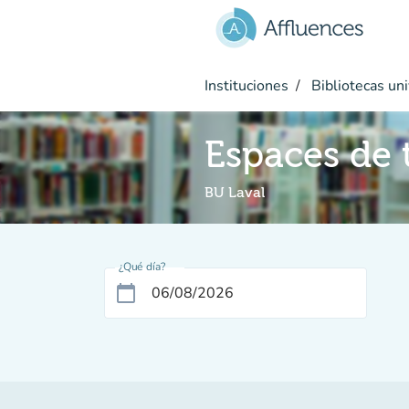
Ir al contenido principal
Instituciones
Bibliotecas uni
Espaces de 
BU Laval
¿Qué día?
calendar_today