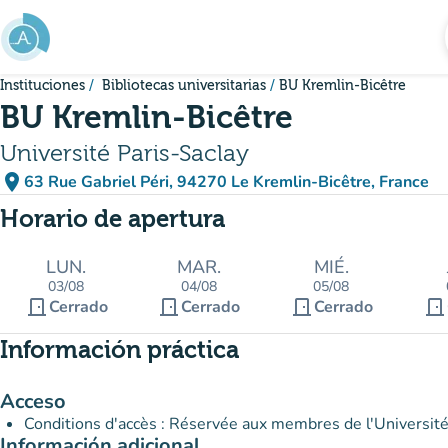
Ir al contenido principal
Instituciones
Bibliotecas universitarias
BU Kremlin-Bicêtre
BU Kremlin-Bicêtre
Université Paris-Saclay
place
63 Rue Gabriel Péri, 94270 Le Kremlin-Bicêtre, France
(abrir en Google Maps)
(nueva pestaña)
Horario de apertura
LUN.
MAR.
MIÉ.
03/08
04/08
05/08
door_front
door_front
door_front
door_front
Cerrado
Cerrado
Cerrado
Información práctica
Acceso
Conditions d'accès : Réservée aux membres de l'Universit
Información adicional