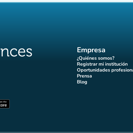
Empresa
¿Quiénes somos?
(nueva pestaña)
Registrar mi institución
(nueva pestañ
Oportunidades profesion
(nueva pes
Prensa
)
aña)
pestaña)
va pestaña)
nueva pestaña)
(nueva pestaña)
Blog
ffluences
 Affluences
agram Affluences
de TikTok de Affluences
na LinkedIn Affluences
(nueva pestaña)
staña)
(nueva pestaña)