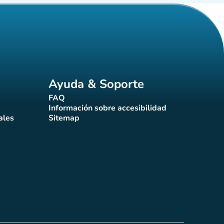
Ayuda & Soporte
FAQ
(nueva pestaña)
Información sobre accesibilidad
a)
(nueva pestaña)
ales
Sitemap
taña)
(nueva pestaña)