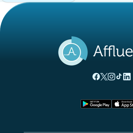
(nueva pestaña
(nueva pest
(nueva 
(nue
(
Página Facebook A
Página Twitter
Página Inst
Página 
Pági
(nueva pe