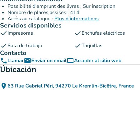
Possibilité d'emprunt des livres : Sur inscription
Nombre de places assises : 414
Accès au catalogue :
Plus d'informations
Servicios disponibles
check
check
Impresoras
Enchufes eléctricos
check
check
Sala de trabajo
Taquillas
Contacto
phone
email
computer
Llamar
Enviar un email
Acceder al sitio web
(nueva pestaña)
Úbicación
place
63 Rue Gabriel Péri, 94270 Le Kremlin-Bicêtre, France
(abrir en Google Maps)
(nueva pestaña)