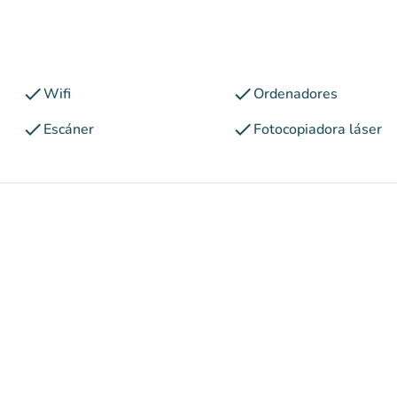
check
check
Wifi
Ordenadores
check
check
Escáner
Fotocopiadora láser