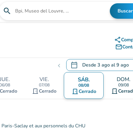
search
Buscar
Buscar un establecimiento
share
Comp
mail_outline
Cont
calendar_today
Desde
3 ago
al
9 ago
chevron_left
.
Abra el calendario para camb
JUE.
VIE.
DOM.
SÁB.
06/08
07/08
09/08
08/08
door_front
door_front
Cerrado
Cerrado
door_front
Cerra
Cerrado
é Paris-Saclay et aux personnels du CHU