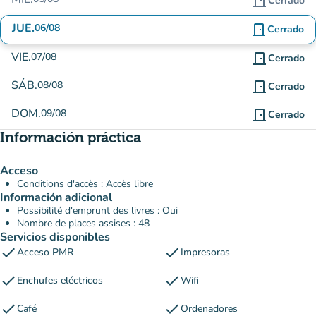
door_front
Cerrado
JUE.
06/08
door_front
Cerrado
VIE.
07/08
door_front
Cerrado
SÁB.
08/08
door_front
Cerrado
DOM.
09/08
door_front
Cerrado
Información práctica
Acceso
Conditions d'accès : Accès libre
Información adicional
Possibilité d'emprunt des livres : Oui
Nombre de places assises : 48
Servicios disponibles
check
check
Acceso PMR
Impresoras
check
check
Enchufes eléctricos
Wifi
check
check
Café
Ordenadores