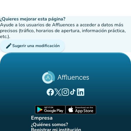
¿Quieres mejorar esta página?
Ayude a los usuarios de Affluences a acceder a datos más
precisos (tráfico, horarios de apertura, información práctica,
etc.).
edit
Sugerir una modificación
(nueva pestaña)
(nueva pestaña)
(nueva pestaña)
(nueva pestaña)
(nueva pestaña)
Página Facebook Affluences
Página Twitter Affluences
Página Instagram Affluences
Página de TikTok de Affluenc
Página LinkedIn Affluenc
(nueva pestaña)
(nueva pestaña)
Empresa
¿Quiénes somos?
(nueva pestaña)
Registrar mi institución