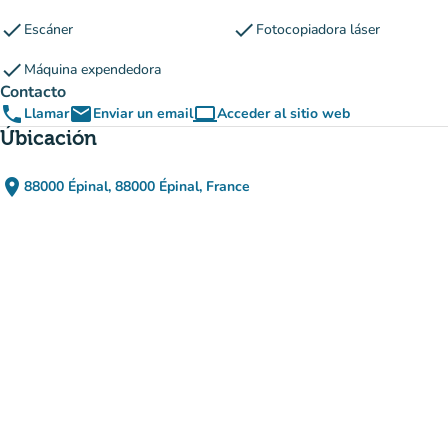
check
check
Escáner
Fotocopiadora láser
check
Máquina expendedora
Contacto
phone
email
computer
Llamar
Enviar un email
Acceder al sitio web
(nueva pestaña)
Úbicación
place
88000 Épinal, 88000 Épinal, France
(abrir en Google Maps)
(nueva pestaña)