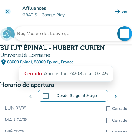
Ir al contenido principal
Affluences
arrow_forward
ver
clear
(nuev
GRATIS
– Google Play
search
See
Buscar un establecimiento
BU IUT ÉPINAL - HUBERT CURIEN
Université Lorraine
place
88000 Épinal, 88000 Épinal, France
(abrir en Google Maps)
(nueva pestaña)
Cerrado
-
Abre el lun 24/08 a las 07:45
Horario de apertura
calendar_today
chevron_left
Desde
3 ago
al
9 ago
chevron_right
.
Abra el calendario para cambiar las fecha
LUN.
03/08
door_front
Cerrado
MAR.
04/08
door_front
Cerrado
MIÉ.
05/08