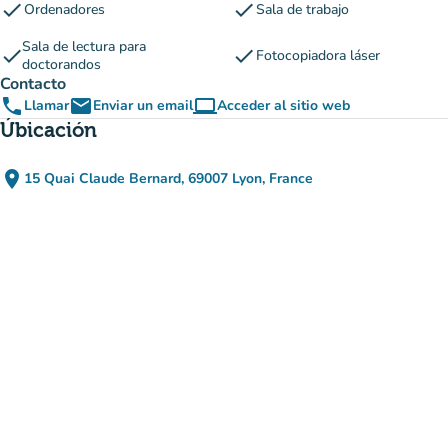
check
check
Ordenadores
Sala de trabajo
Sala de lectura para
check
check
Fotocopiadora láser
doctorandos
Contacto
phone
email
computer
Llamar
Enviar un email
Acceder al sitio web
(nueva pestaña)
Úbicación
place
15 Quai Claude Bernard, 69007 Lyon, France
(abrir en Google Maps)
(nueva pestaña)