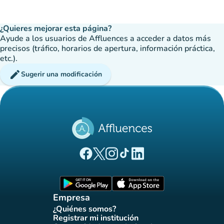
¿Quieres mejorar esta página?
Ayude a los usuarios de Affluences a acceder a datos más
precisos (tráfico, horarios de apertura, información práctica,
etc.).
edit
Sugerir una modificación
(nueva pestaña)
(nueva pestaña)
(nueva pestaña)
(nueva pestaña)
(nueva pestaña)
Página Facebook Affluences
Página Twitter Affluences
Página Instagram Affluences
Página de TikTok de Affluenc
Página LinkedIn Affluenc
(nueva pestaña)
(nueva pestaña)
Empresa
¿Quiénes somos?
(nueva pestaña)
Registrar mi institución
(nueva pestaña)