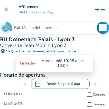
Ir al contenido principal
Affluences
arrow_forward
ver
clear
(nuev
GRATIS
– Google Play
search
See
Buscar un establecimiento
BU Domenach Palais - Lyon 3
Université Jean Moulin Lyon 3
place
15 Quai Claude Bernard, 69007 Lyon, France
(abrir en Google Maps)
(nueva pestaña)
Abre el mié 19/08 a las
Cerrado
-
10:00
Horario de apertura
calendar_today
chevron_left
Desde
3 ago
al
9 ago
chevron_right
.
Abra el calendario para cambiar las fecha
LUN.
03/08
door_front
Cerrado
MAR.
04/08
door_front
Cerrado