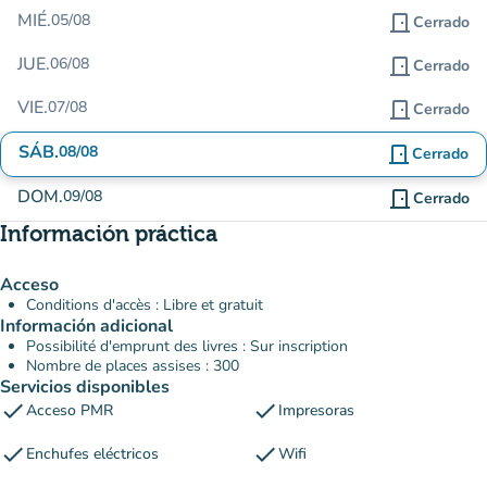
MIÉ.
05/08
door_front
Cerrado
JUE.
06/08
door_front
Cerrado
VIE.
07/08
door_front
Cerrado
SÁB.
08/08
door_front
Cerrado
DOM.
09/08
door_front
Cerrado
Información práctica
Acceso
Conditions d'accès : Libre et gratuit
Información adicional
Possibilité d'emprunt des livres : Sur inscription
Nombre de places assises : 300
Servicios disponibles
check
check
Acceso PMR
Impresoras
check
check
Enchufes eléctricos
Wifi