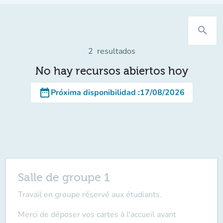
search
2
resultados
No hay recursos abiertos hoy
date_range
Próxima disponibilidad
:
17/08/2026
Salle de groupe 1
Travail en groupe réservé aux étudiants.
Merci de déposer vos cartes à l'accueil
avant