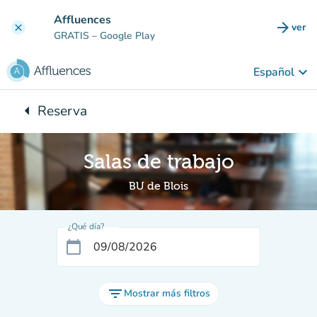
Ir al contenido principal
Affluences
arrow_forward
ver
clear
(nuev
GRATIS
– Google Play
keyboard_arrow_down
Español
arrow_left
Reserva
Vuelta:
Salas de trabajo
BU de Blois
¿Qué día?
calendar_today
filter_list
Mostrar más filtros