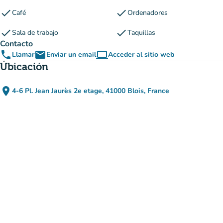
check
check
Café
Ordenadores
check
check
Sala de trabajo
Taquillas
Contacto
phone
email
computer
Llamar
Enviar un email
Acceder al sitio web
(nueva pestaña)
Úbicación
place
4-6 Pl. Jean Jaurès 2e etage, 41000 Blois, France
(abrir en Google Maps)
(nueva pestaña)