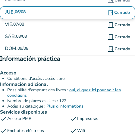
door_front
Cerrado
JUE.
06/08
door_front
Cerrado
VIE.
07/08
door_front
Cerrado
SÁB.
08/08
door_front
Cerrado
DOM.
09/08
door_front
Cerrado
Información práctica
Acceso
Conditions d'accès : accès libre
Información adicional
Possibilité d'emprunt des livres :
oui, cliquez ici pour voir les
conditions
Nombre de places assises : 122
Accès au catalogue :
Plus d'informations
Servicios disponibles
check
check
Acceso PMR
Impresoras
check
check
Enchufes eléctricos
Wifi