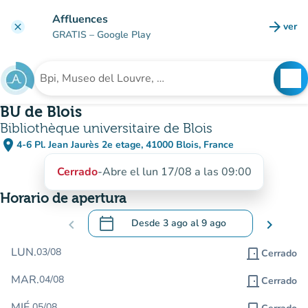
Ir al contenido principal
Affluences
arrow_forward
ver
clear
(nuev
GRATIS
– Google Play
search
See
Buscar un establecimiento
BU de Blois
Bibliothèque universitaire de Blois
place
4-6 Pl. Jean Jaurès 2e etage, 41000 Blois, France
(abrir en Google Maps)
(nueva pestaña)
Cerrado
-
Abre el lun 17/08 a las 09:00
Horario de apertura
calendar_today
chevron_left
Desde
3 ago
al
9 ago
chevron_right
.
Abra el calendario para cambiar las fecha
LUN.
03/08
door_front
Cerrado
MAR.
04/08
door_front
Cerrado
MIÉ.
05/08