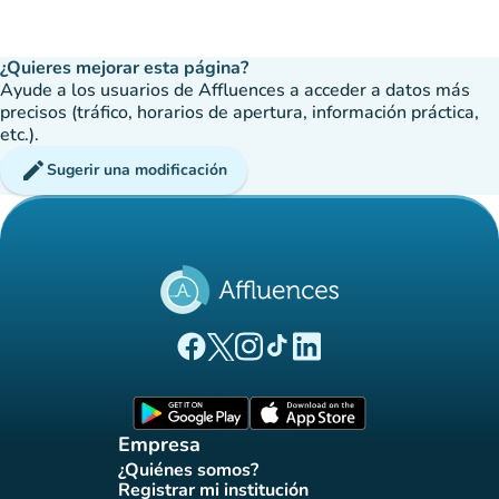
¿Quieres mejorar esta página?
Ayude a los usuarios de Affluences a acceder a datos más
precisos (tráfico, horarios de apertura, información práctica,
etc.).
edit
Sugerir una modificación
(nueva pestaña)
(nueva pestaña)
(nueva pestaña)
(nueva pestaña)
(nueva pestaña)
Página Facebook Affluences
Página Twitter Affluences
Página Instagram Affluences
Página de TikTok de Affluenc
Página LinkedIn Affluenc
(nueva pestaña)
(nueva pestaña)
Empresa
¿Quiénes somos?
(nueva pestaña)
Registrar mi institución
(nueva pestaña)