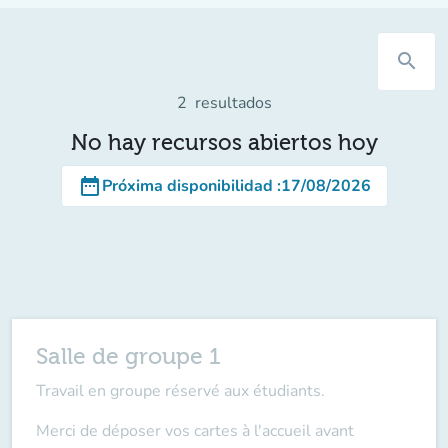
search
2
resultados
No hay recursos abiertos hoy
date_range
Próxima disponibilidad
:
17/08/2026
Salle de groupe 1
Travail en groupe réservé aux étudiants.
Merci de déposer vos cartes à l'accueil
avant