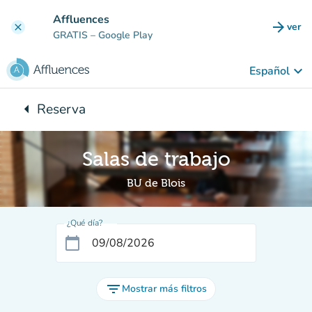
Ir al contenido principal
Affluences
arrow_forward
ver
clear
(nuev
GRATIS
– Google Play
keyboard_arrow_down
Español
arrow_left
Reserva
Vuelta:
Salas de trabajo
BU de Blois
¿Qué día?
calendar_today
filter_list
Mostrar más filtros