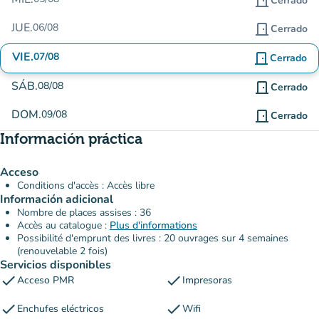
door_front
Cerrado
JUE.
06/08
door_front
Cerrado
VIE.
07/08
door_front
Cerrado
SÁB.
08/08
door_front
Cerrado
DOM.
09/08
door_front
Cerrado
Información práctica
Acceso
Conditions d'accès : Accès libre
Información adicional
Nombre de places assises : 36
Accès au catalogue :
Plus d'informations
Possibilité d'emprunt des livres : 20 ouvrages sur 4 semaines
(renouvelable 2 fois)
Servicios disponibles
check
check
Acceso PMR
Impresoras
check
check
Enchufes eléctricos
Wifi