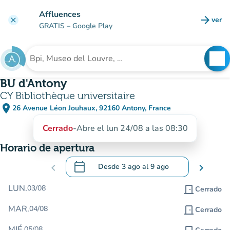
Ir al contenido principal
Affluences
arrow_forward
ver
clear
(nuev
GRATIS
– Google Play
search
See
Buscar un establecimiento
BU d'Antony
CY Bibliothèque universitaire
place
26 Avenue Léon Jouhaux, 92160 Antony, France
(abrir en Google Maps)
(nueva pestaña)
Cerrado
-
Abre el lun 24/08 a las 08:30
Horario de apertura
calendar_today
chevron_left
Desde
3 ago
al
9 ago
chevron_right
.
Abra el calendario para cambiar las fecha
LUN.
03/08
door_front
Cerrado
MAR.
04/08
door_front
Cerrado
MIÉ.
05/08