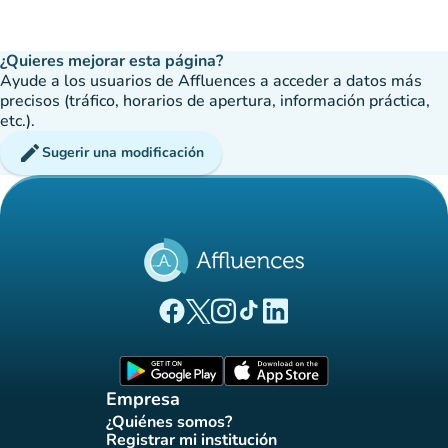
¿Quieres mejorar esta página?
Ayude a los usuarios de Affluences a acceder a datos más
precisos (tráfico, horarios de apertura, información práctica,
etc.).
edit
Sugerir una modificación
(nueva pestaña)
(nueva pestaña)
(nueva pestaña)
(nueva pestaña)
(nueva pestaña)
Página Facebook Affluences
Página Twitter Affluences
Página Instagram Affluences
Página de TikTok de Affluenc
Página LinkedIn Affluenc
(nueva pestaña)
(nueva pestaña)
Empresa
¿Quiénes somos?
(nueva pestaña)
Registrar mi institución
(nueva pestaña)