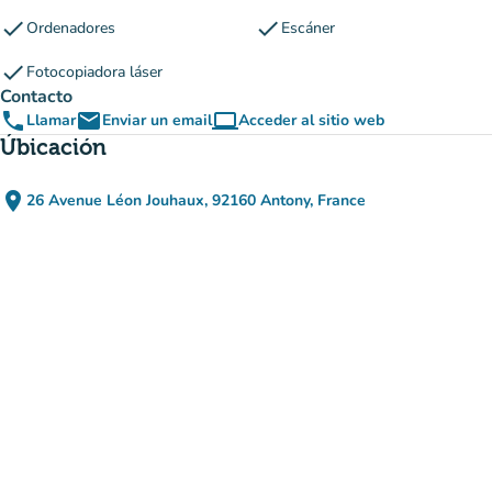
check
check
Ordenadores
Escáner
check
Fotocopiadora láser
Contacto
phone
email
computer
Llamar
Enviar un email
Acceder al sitio web
(nueva pestaña)
Úbicación
place
26 Avenue Léon Jouhaux, 92160 Antony, France
(abrir en Google Maps)
(nueva pestaña)