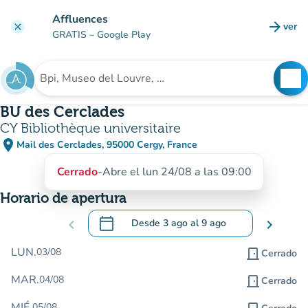
Ir al contenido principal
Affluences
arrow_forward
ver
clear
(nuev
GRATIS
– Google Play
search
See
Buscar un establecimiento
BU des Cerclades
CY Bibliothèque universitaire
place
Mail des Cerclades, 95000 Cergy, France
(abrir en Google Maps)
(nueva pestaña)
Cerrado
-
Abre el lun 24/08 a las 09:00
Horario de apertura
calendar_today
chevron_left
Desde
3 ago
al
9 ago
chevron_right
.
Abra el calendario para cambiar las fecha
LUN.
03/08
door_front
Cerrado
MAR.
04/08
door_front
Cerrado
MIÉ.
05/08