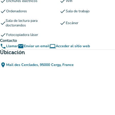
check
check
Enchufes eléctricos
Wifi
check
check
Ordenadores
Sala de trabajo
Sala de lectura para
check
check
Escáner
doctorandos
check
Fotocopiadora láser
Contacto
phone
email
computer
Llamar
Enviar un email
Acceder al sitio web
(nueva pestaña)
Úbicación
place
Mail des Cerclades, 95000 Cergy, France
(abrir en Google Maps)
(nueva pestaña)