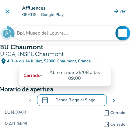
Ir al contenido principal
Affluences
arrow_forward
ver
clear
(nuev
GRATIS
– Google Play
search
See
Buscar un establecimiento
BU Chaumont
URCA, INSPE Chaumont
place
4 Rue du 14 Juillet, 52000 Chaumont, France
(abrir en Google Maps)
(nueva pestaña)
Abre el mar 25/08 a las
Cerrado
-
09:00
Horario de apertura
calendar_today
chevron_left
Desde
3 ago
al
9 ago
chevron_right
.
Abra el calendario para cambiar las fecha
LUN.
03/08
door_front
Cerrado
MAR.
04/08
door_front
Cerrado