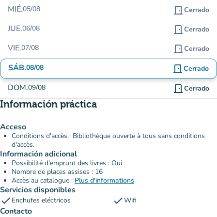
MIÉ.
05/08
door_front
Cerrado
JUE.
06/08
door_front
Cerrado
VIE.
07/08
door_front
Cerrado
SÁB.
08/08
door_front
Cerrado
DOM.
09/08
door_front
Cerrado
Información práctica
Acceso
Conditions d'accès : Bibliothèque ouverte à tous sans conditions
d'accès.
Información adicional
Possibilité d'emprunt des livres : Oui
Nombre de places assises : 16
Accès au catalogue :
Plus d'informations
Servicios disponibles
check
check
Enchufes eléctricos
Wifi
Contacto