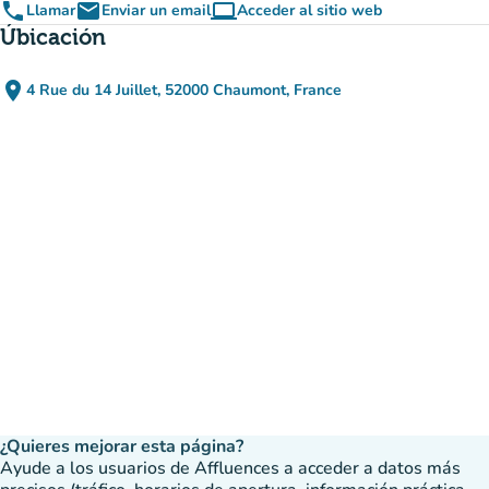
phone
email
computer
Llamar
Enviar un email
Acceder al sitio web
(nueva pestaña)
Úbicación
place
4 Rue du 14 Juillet, 52000 Chaumont, France
(abrir en Google Maps)
(nueva pestaña)
¿Quieres mejorar esta página?
Ayude a los usuarios de Affluences a acceder a datos más