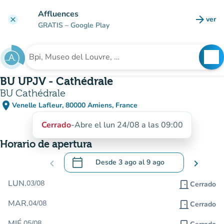
Ir al contenido principal
Affluences
arrow_forward
ver
clear
(nuev
GRATIS
– Google Play
search
See
Buscar un establecimiento
BU UPJV - Cathédrale
BU Cathédrale
place
Venelle Lafleur, 80000 Amiens, France
(abrir en Google Maps)
(nueva pestaña)
Cerrado
-
Abre el lun 24/08 a las 09:00
Horario de apertura
calendar_today
chevron_left
Desde
3 ago
al
9 ago
chevron_right
.
Abra el calendario para cambiar las fecha
LUN.
03/08
door_front
Cerrado
MAR.
04/08
door_front
Cerrado
MIÉ.
05/08