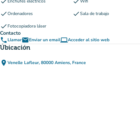
check
check
Enchufes eléctricos
Wifi
check
check
Ordenadores
Sala de trabajo
check
Fotocopiadora láser
Contacto
phone
email
computer
Llamar
Enviar un email
Acceder al sitio web
(nueva pestaña)
Úbicación
place
Venelle Lafleur, 80000 Amiens, France
(abrir en Google Maps)
(nueva pestaña)