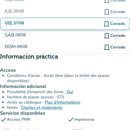
door_front
Cerrado
JUE.
06/08
door_front
Cerrado
VIE.
07/08
door_front
Cerrado
SÁB.
08/08
door_front
Cerrado
DOM.
09/08
door_front
Cerrado
Información práctica
Acceso
Conditions d'accès : Accès libre (dans la limite des places
disponibles)
Información adicional
Possibilité d'emprunt des livres :
Oui
Nombre de places assises : 573
Accès au catalogue :
Plus d'informations
Notes :
Chartes et règlements
Servicios disponibles
check
check
Acceso PMR
Impresoras