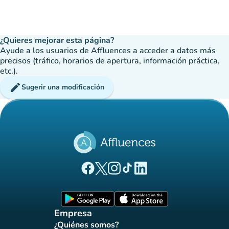
¿Quieres mejorar esta página?
Ayude a los usuarios de Affluences a acceder a datos más
precisos (tráfico, horarios de apertura, información práctica,
etc.).
edit
Sugerir una modificación
(nueva pestaña)
(nueva pestaña)
(nueva pestaña)
(nueva pestaña)
(nueva pestaña)
Página Facebook Affluences
Página Twitter Affluences
Página Instagram Affluences
Página de TikTok de Affluenc
Página LinkedIn Affluenc
(nueva pestaña)
(nueva pestaña)
Empresa
¿Quiénes somos?
(nueva pestaña)