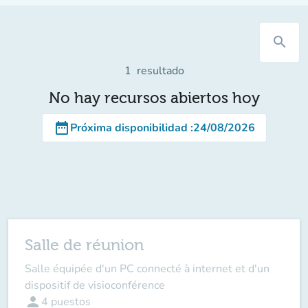
search
1
resultado
No hay recursos abiertos hoy
date_range
Próxima disponibilidad
:
24/08/2026
Salle de réunion
Salle équipée d'un PC connecté à internet et d'un
dispositif de visioconférence
person
4
puestos