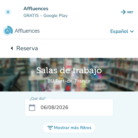
Ir al contenido principal
Affluences
arrow_forward
ver
clear
(nuev
GRATIS
– Google Play
keyboard_arrow_down
Español
arrow_left
Reserva
Vuelta:
Salas de trabajo
BU Fort-de-France
¿Qué día?
calendar_today
filter_list
Mostrar más filtros