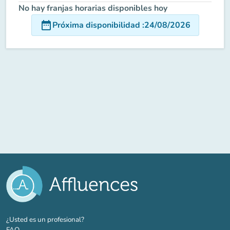
No hay franjas horarias disponibles hoy
date_range
Próxima disponibilidad
:
24/08/2026
(nueva pestaña)
¿Usted es un profesional?
FAQ