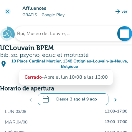
Ir al contenido principal
Affluences
arrow_forward
ver
clear
(nuev
GRATIS
– Google Play
search
See
Buscar un establecimiento
UCLouvain BPEM
Bib. sc. psycho, éduc et motricité
10 Place Cardinal Mercier, 1348 Ottignies-Louvain-la-Neuve,
place
(abrir en Google Maps)
(nueva pestaña)
Belgique
Cerrado
-
Abre el lun 10/08 a las 13:00
Horario de apertura
calendar_today
chevron_left
Desde
3 ago
al
9 ago
chevron_right
.
Abra el calendario para cambiar las fecha
LUN.
13:00
–
17:00
03/08
MAR.
13:00
–
17:00
04/08