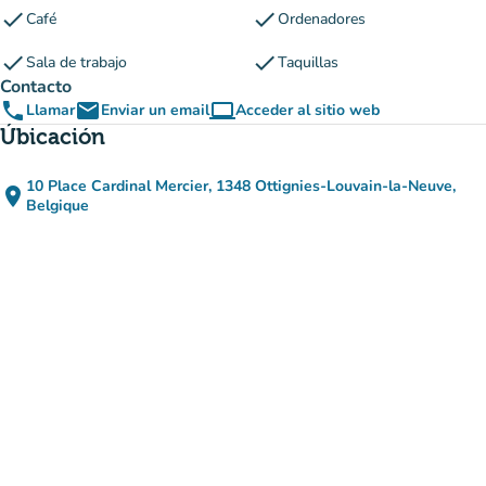
check
check
Café
Ordenadores
check
check
Sala de trabajo
Taquillas
Contacto
phone
email
computer
Llamar
Enviar un email
Acceder al sitio web
(nueva pestaña)
Úbicación
10 Place Cardinal Mercier, 1348 Ottignies-Louvain-la-Neuve,
place
(abrir en Google Maps)
(nueva pestaña)
Belgique