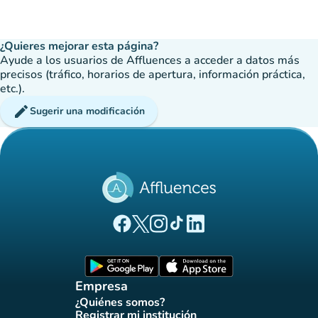
¿Quieres mejorar esta página?
Ayude a los usuarios de Affluences a acceder a datos más
precisos (tráfico, horarios de apertura, información práctica,
etc.).
edit
Sugerir una modificación
(nueva pestaña)
(nueva pestaña)
(nueva pestaña)
(nueva pestaña)
(nueva pestaña)
Página Facebook Affluences
Página Twitter Affluences
Página Instagram Affluences
Página de TikTok de Affluenc
Página LinkedIn Affluenc
(nueva pestaña)
(nueva pestaña)
Empresa
¿Quiénes somos?
(nueva pestaña)
Registrar mi institución