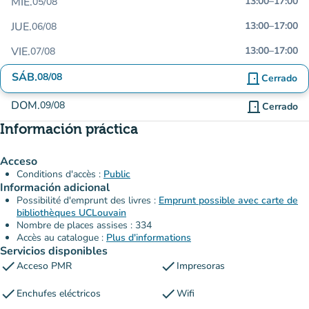
MIÉ.
13:00
–
17:00
05/08
JUE.
13:00
–
17:00
06/08
VIE.
13:00
–
17:00
07/08
SÁB.
08/08
door_front
Cerrado
DOM.
09/08
door_front
Cerrado
Información práctica
Acceso
Conditions d'accès :
Public
Información adicional
Possibilité d'emprunt des livres :
Emprunt possible avec carte de
bibliothèques UCLouvain
Nombre de places assises : 334
Accès au catalogue :
Plus d'informations
Servicios disponibles
check
check
Acceso PMR
Impresoras
check
check
Enchufes eléctricos
Wifi