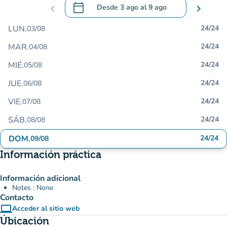
calendar_today
chevron_left
Desde
3 ago
al
9 ago
chevron_right
.
Abra el calendario para cambiar las fecha
LUN.
24/24
03/08
MAR.
24/24
04/08
MIÉ.
24/24
05/08
JUE.
24/24
06/08
VIE.
24/24
07/08
SÁB.
24/24
08/08
DOM.
24/24
09/08
Información práctica
Información adicional
Notes : None
Contacto
computer
Acceder al sitio web
(nueva pestaña)
Úbicación