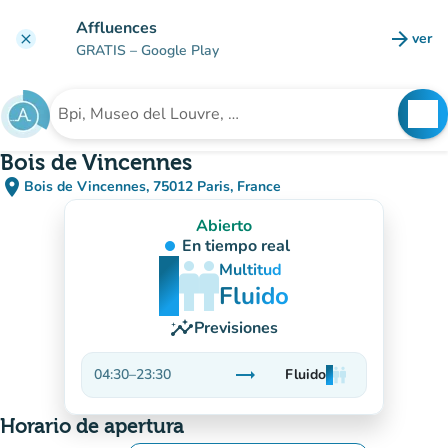
Ir al contenido principal
Affluences
arrow_forward
ver
clear
(nuev
GRATIS
– Google Play
search
See
Buscar un establecimiento
Bois de Vincennes
place
Bois de Vincennes, 75012 Paris, France
(abrir en Google Maps)
(nueva pestaña)
Abierto
En tiempo real
man
man
man
Multitud
Fluido
insights
Previsiones
trending_flat
04:30
–
23:30
Fluido
man
man
man
Estable
Horario de apertura