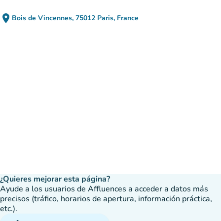
place
Bois de Vincennes, 75012 Paris, France
(abrir en Google Maps)
(nueva pestaña)
¿Quieres mejorar esta página?
Ayude a los usuarios de Affluences a acceder a datos más
precisos (tráfico, horarios de apertura, información práctica,
etc.).