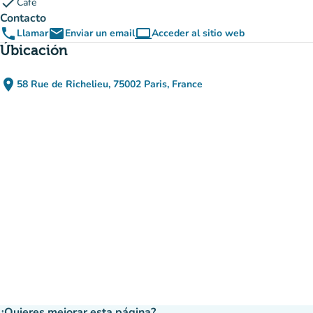
check
Café
Contacto
phone
email
computer
Llamar
Enviar un email
Acceder al sitio web
(nueva pestaña)
Úbicación
place
58 Rue de Richelieu, 75002 Paris, France
(abrir en Google Maps)
(nueva pestaña)
¿Quieres mejorar esta página?