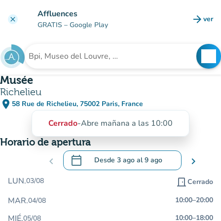
Ir al contenido principal
Affluences
arrow_forward
ver
clear
(nuev
GRATIS
– Google Play
search
See
Buscar un establecimiento
Musée
Richelieu
place
58 Rue de Richelieu, 75002 Paris, France
(abrir en Google Maps)
(nueva pestaña)
Cerrado
-
Abre mañana a las 10:00
Horario de apertura
calendar_today
chevron_left
Desde
3 ago
al
9 ago
chevron_right
.
Abra el calendario para cambiar las fecha
LUN.
03/08
door_front
Cerrado
MAR.
10:00
–
20:00
04/08
MIÉ.
10:00
–
18:00
05/08