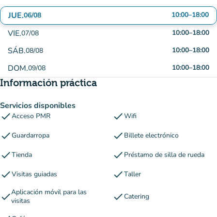
JUE.
10:00
–
18:00
06/08
VIE.
10:00
–
18:00
07/08
SÁB.
10:00
–
18:00
08/08
DOM.
10:00
–
18:00
09/08
Información práctica
Servicios disponibles
check
check
Acceso PMR
Wifi
check
check
Guardarropa
Billete electrónico
check
check
Tienda
Préstamo de silla de rueda
check
check
Visitas guiadas
Taller
Aplicación móvil para las
check
check
Catering
visitas