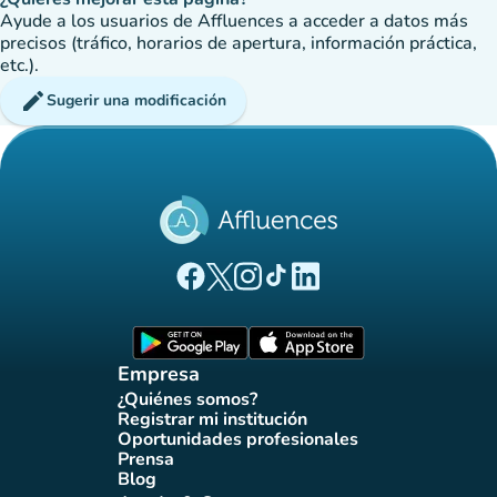
Ayude a los usuarios de Affluences a acceder a datos más
precisos (tráfico, horarios de apertura, información práctica,
etc.).
edit
Sugerir una modificación
(nueva pestaña)
(nueva pestaña)
(nueva pestaña)
(nueva pestaña)
(nueva pestaña)
Página Facebook Affluences
Página Twitter Affluences
Página Instagram Affluences
Página de TikTok de Affluenc
Página LinkedIn Affluenc
(nueva pestaña)
(nueva pestaña)
Empresa
¿Quiénes somos?
(nueva pestaña)
Registrar mi institución
(nueva pestaña)
Oportunidades profesionales
(nueva pestaña)
Prensa
(nueva pestaña)
Blog
(nueva pestaña)