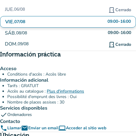
JUE.
06/08
door_front
Cerrado
VIE.
09:00
–
16:00
07/08
SÁB.
09:00
–
16:00
08/08
DOM.
09/08
door_front
Cerrado
Información práctica
Acceso
Conditions d'accès : Accès libre
Información adicional
Tarifs : GRATUIT
Accès au catalogue :
Plus d'informations
Possibilité d'emprunt des livres : Oui
Nombre de places assises : 30
Servicios disponibles
check
Ordenadores
Contacto
phone
email
computer
Llamar
Enviar un email
Acceder al sitio web
(nueva pestaña)
Úbicación