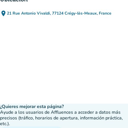
place
21 Rue Antonio Vivaldi, 77124 Crégy-lès-Meaux, France
(abrir en Google Maps)
(nueva pestaña)
¿Quieres mejorar esta página?
Ayude a los usuarios de Affluences a acceder a datos más
precisos (tráfico, horarios de apertura, información práctica,
etc.).