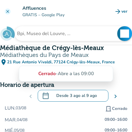
Ir al contenido principal
Affluences
arrow_forward
ver
clear
(nuev
GRATIS
– Google Play
search
See
Buscar un establecimiento
Médiathèque de Crégy-lès-Meaux
Médiathèques du Pays de Meaux
place
21 Rue Antonio Vivaldi, 77124 Crégy-lès-Meaux, France
(abrir en Google Maps)
(nueva pestaña)
Cerrado
-
Abre a las 09:00
Horario de apertura
calendar_today
chevron_left
Desde
3 ago
al
9 ago
chevron_right
.
Abra el calendario para cambiar las fecha
LUN.
03/08
door_front
Cerrado
MAR.
09:00
–
16:00
04/08
MIÉ.
09:00
–
16:00
05/08