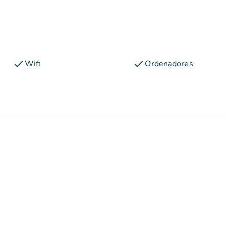
check
check
Wifi
Ordenadores