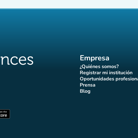
Empresa
¿Quiénes somos?
(nueva pestaña)
Registrar mi institución
(nueva pestañ
Oportunidades profesion
(nueva pes
Prensa
)
aña)
pestaña)
va pestaña)
nueva pestaña)
(nueva pestaña)
Blog
ffluences
 Affluences
agram Affluences
de TikTok de Affluences
na LinkedIn Affluences
(nueva pestaña)
staña)
(nueva pestaña)