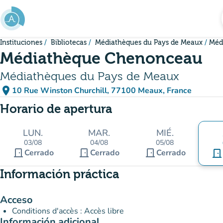
Ir al contenido principal
Instituciones
Bibliotecas
Médiathèques du Pays de Meaux
Méd
Médiathèque Chenonceau
Médiathèques du Pays de Meaux
place
10 Rue Winston Churchill, 77100 Meaux, France
(abrir en Google Maps)
(nueva pestaña)
Horario de apertura
LUN.
MAR.
MIÉ.
03/08
04/08
05/08
door_front
door_front
door_front
Cerrado
Cerrado
Cerrado
door_front
Información práctica
Acceso
Conditions d'accès : Accès libre
Información adicional