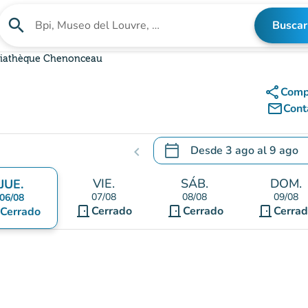
search
Buscar
Buscar un establecimiento
iathèque Chenonceau
share
Comp
mail_outline
Cont
calendar_today
Desde
3 ago
al
9 ago
chevron_left
.
Abra el calendario para camb
VIE.
SÁB.
DOM.
JUE.
07/08
08/08
09/08
06/08
door_front
door_front
door_front
Cerrado
Cerrado
Cerra
Cerrado