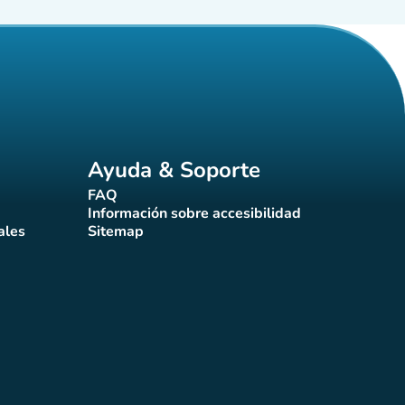
Ayuda & Soporte
FAQ
(nueva pestaña)
Información sobre accesibilidad
a)
(nueva pestaña)
ales
Sitemap
taña)
(nueva pestaña)