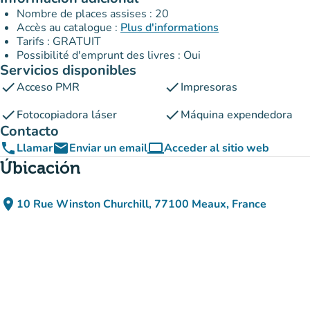
Nombre de places assises : 20
Accès au catalogue :
Plus d'informations
Tarifs : GRATUIT
Possibilité d'emprunt des livres : Oui
Servicios disponibles
check
check
Acceso PMR
Impresoras
check
check
Fotocopiadora láser
Máquina expendedora
Contacto
phone
email
computer
Llamar
Enviar un email
Acceder al sitio web
(nueva pestaña)
Úbicación
place
10 Rue Winston Churchill, 77100 Meaux, France
(abrir en Google Maps)
(nueva pestaña)