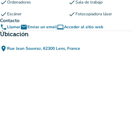
check
check
Ordenadores
Sala de trabajo
check
check
Escáner
Fotocopiadora láser
Contacto
phone
email
computer
Llamar
Enviar un email
Acceder al sitio web
(nueva pestaña)
Úbicación
place
Rue Jean Souvraz, 62300 Lens, France
(abrir en Google Maps)
(nueva pestaña)