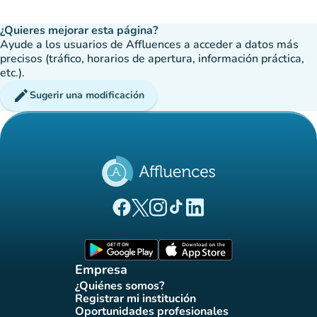
¿Quieres mejorar esta página?
Ayude a los usuarios de Affluences a acceder a datos más
precisos (tráfico, horarios de apertura, información práctica,
etc.).
edit
Sugerir una modificación
(nueva pestaña)
(nueva pestaña)
(nueva pestaña)
(nueva pestaña)
(nueva pestaña)
Página Facebook Affluences
Página Twitter Affluences
Página Instagram Affluences
Página de TikTok de Affluenc
Página LinkedIn Affluenc
(nueva pestaña)
(nueva pestaña)
Empresa
¿Quiénes somos?
(nueva pestaña)
Registrar mi institución
(nueva pestaña)
Oportunidades profesionales
(nueva pestaña)