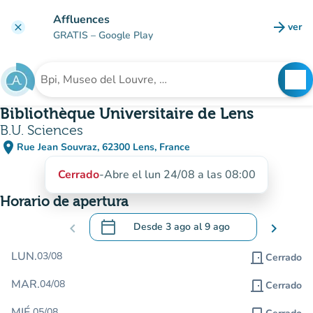
Ir al contenido principal
Affluences
arrow_forward
ver
clear
(nuev
GRATIS
– Google Play
search
See
Buscar un establecimiento
Bibliothèque Universitaire de Lens
B.U. Sciences
place
Rue Jean Souvraz, 62300 Lens, France
(abrir en Google Maps)
(nueva pestaña)
Cerrado
-
Abre el lun 24/08 a las 08:00
Horario de apertura
calendar_today
chevron_left
Desde
3 ago
al
9 ago
chevron_right
.
Abra el calendario para cambiar las fecha
LUN.
03/08
door_front
Cerrado
MAR.
04/08
door_front
Cerrado
MIÉ.
05/08