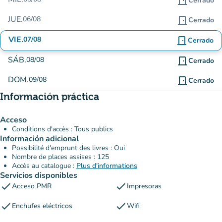
door_front
Cerrado
JUE.
06/08
door_front
Cerrado
VIE.
07/08
door_front
Cerrado
SÁB.
08/08
door_front
Cerrado
DOM.
09/08
door_front
Cerrado
Información práctica
Acceso
Conditions d'accès : Tous publics
Información adicional
Possibilité d'emprunt des livres : Oui
Nombre de places assises : 125
Accès au catalogue :
Plus d'informations
Servicios disponibles
check
check
Acceso PMR
Impresoras
check
check
Enchufes eléctricos
Wifi