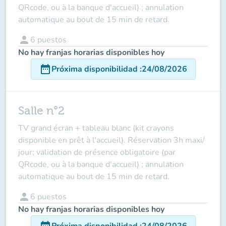
QRcode, ou à la banque d'accueil)
; annulation
automatique au bout de 15 min de retard.
person
6
puestos
No hay franjas horarias disponibles hoy
date_range
Próxima disponibilidad
:
24/08/2026
Salle n°2
TV grand écran + tableau blanc (kit crayons
disponible en prêt à l'accueil). Réservation 3h maxi/
jour;
validation de présence obligatoire (par
QRcode, ou à la banque d'accueil)
; annulation
automatique au bout de 15 min de retard.
person
6
puestos
No hay franjas horarias disponibles hoy
date_range
Próxima disponibilidad
:
24/08/2026