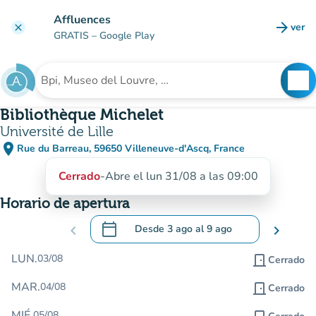
Ir al contenido principal
Affluences
arrow_forward
ver
clear
(nuev
GRATIS
– Google Play
search
See
Buscar un establecimiento
Bibliothèque Michelet
Université de Lille
place
Rue du Barreau, 59650 Villeneuve-d'Ascq, France
(abrir en Google Maps)
(nueva pestaña)
Cerrado
-
Abre el lun 31/08 a las 09:00
Horario de apertura
calendar_today
chevron_left
Desde
3 ago
al
9 ago
chevron_right
.
Abra el calendario para cambiar las fecha
LUN.
03/08
door_front
Cerrado
MAR.
04/08
door_front
Cerrado
MIÉ.
05/08