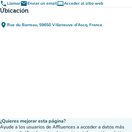
phone
email
computer
Llamar
Enviar un email
Acceder al sitio web
(nueva pestaña)
Úbicación
place
Rue du Barreau, 59650 Villeneuve-d'Ascq, France
(abrir en Google Maps)
(nueva pestaña)
¿Quieres mejorar esta página?
Ayude a los usuarios de Affluences a acceder a datos más