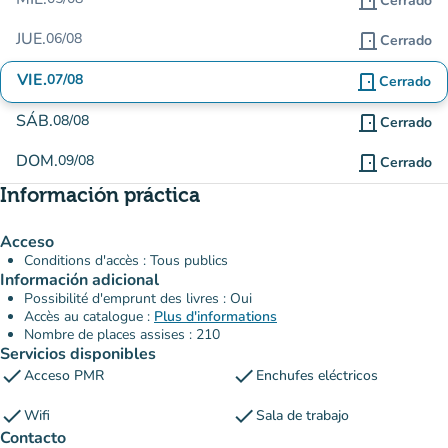
door_front
Cerrado
JUE.
06/08
door_front
Cerrado
VIE.
07/08
door_front
Cerrado
SÁB.
08/08
door_front
Cerrado
DOM.
09/08
door_front
Cerrado
Información práctica
Acceso
Conditions d'accès : Tous publics
Información adicional
Possibilité d'emprunt des livres : Oui
Accès au catalogue :
Plus d'informations
Nombre de places assises : 210
Servicios disponibles
check
check
Acceso PMR
Enchufes eléctricos
check
check
Wifi
Sala de trabajo
Contacto