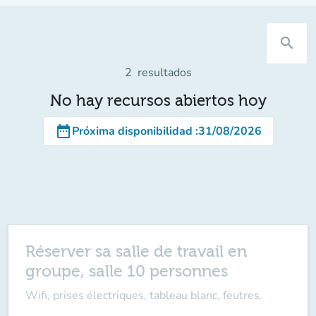
search
2
resultados
No hay recursos abiertos hoy
date_range
Próxima disponibilidad
:
31/08/2026
Réserver sa salle de travail en
groupe, salle 10 personnes
Wifi, prises électriques, tableau blanc, feutres.