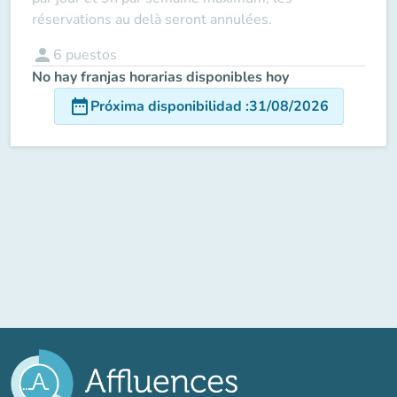
réservations au delà seront annulées.
person
6
puestos
No hay franjas horarias disponibles hoy
date_range
Próxima disponibilidad
:
31/08/2026