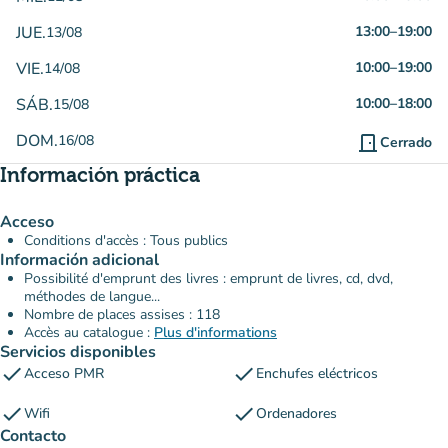
JUE.
13:00
–
19:00
13/08
VIE.
10:00
–
19:00
14/08
SÁB.
10:00
–
18:00
15/08
DOM.
16/08
door_front
Cerrado
Información práctica
Acceso
Conditions d'accès : Tous publics
Información adicional
Possibilité d'emprunt des livres : emprunt de livres, cd, dvd,
méthodes de langue...
Nombre de places assises : 118
Accès au catalogue :
Plus d'informations
Servicios disponibles
check
check
Acceso PMR
Enchufes eléctricos
check
check
Wifi
Ordenadores
Contacto