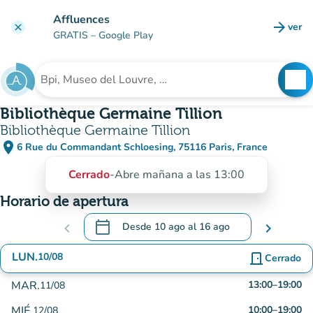
Ir al contenido principal
Affluences
arrow_forward
ver
clear
(nuev
GRATIS
– Google Play
search
See
Buscar un establecimiento
Bibliothèque Germaine Tillion
Bibliothèque Germaine Tillion
place
6 Rue du Commandant Schloesing, 75116 Paris, France
(abrir en Google Maps)
(nueva pestaña)
Cerrado
-
Abre mañana a las 13:00
Horario de apertura
calendar_today
chevron_left
Desde
10 ago
al
16 ago
chevron_right
.
Abra el calendario para cambiar las fechas
LUN.
10/08
door_front
Cerrado
MAR.
13:00
–
19:00
11/08
MIÉ.
10:00
–
19:00
12/08