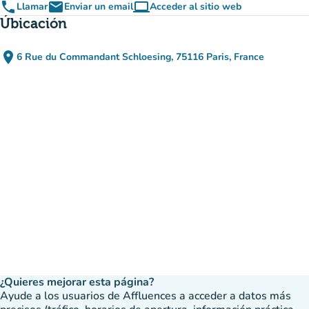
phone
email
computer
Llamar
Enviar un email
Acceder al sitio web
(nueva pestaña)
Úbicación
place
6 Rue du Commandant Schloesing, 75116 Paris, France
(abrir en Google Maps)
(nueva pestaña)
¿Quieres mejorar esta página?
Ayude a los usuarios de Affluences a acceder a datos más