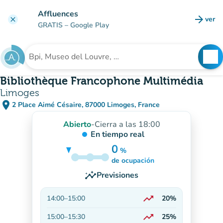
Ir al contenido principal
Affluences
arrow_forward
ver
clear
(nuev
GRATIS
– Google Play
search
See
Buscar un establecimiento
Bibliothèque Francophone Multimédia
Limoges
place
2 Place Aimé Césaire, 87000 Limoges, France
(abrir en Google Maps)
(nueva pestaña)
Abierto
-
Cierra a las 18:00
En tiempo real
0
%
15%
de ocupación
insights
Previsiones
trending_up
14:00
–
15:00
20%
En aumento
trending_up
15:00
–
15:30
25%