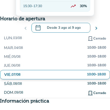
En aumento
trending_up
15:30
–
17:30
30%
En aumento
Horario de apertura
calendar_today
chevron_left
Desde
3 ago
al
9 ago
chevron_right
.
Abra el calendario para cambiar las fecha
LUN.
03/08
door_front
Cerrado
MAR.
10:00
–
18:00
04/08
MIÉ.
10:00
–
18:00
05/08
JUE.
10:00
–
18:00
06/08
VIE.
10:00
–
18:00
07/08
SÁB.
10:00
–
18:00
08/08
DOM.
09/08
door_front
Cerrado
Información práctica