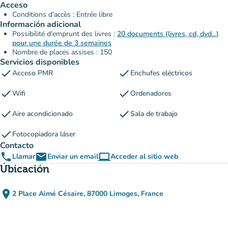
Acceso
Conditions d'accès : Entrée libre
Información adicional
Possibilité d'emprunt des livres :
20 documents (livres, cd, dvd...)
pour une durée de 3 semaines
Nombre de places assises : 150
Servicios disponibles
check
check
Acceso PMR
Enchufes eléctricos
check
check
Wifi
Ordenadores
check
check
Aire acondicionado
Sala de trabajo
check
Fotocopiadora láser
Contacto
phone
email
computer
Llamar
Enviar un email
Acceder al sitio web
(nueva pestaña)
Úbicación
place
2 Place Aimé Césaire, 87000 Limoges, France
(abrir en Google Maps)
(nueva pestaña)