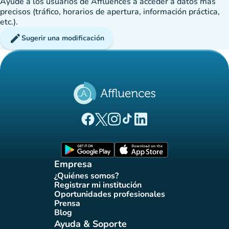
Ayude a los usuarios de Affluences a acceder a datos más
precisos (tráfico, horarios de apertura, información práctica,
etc.).
edit
Sugerir una modificación
(nueva pestaña)
(nueva pestaña)
(nueva pestaña)
(nueva pestaña)
(nueva pestaña)
Página Facebook Affluences
Página Twitter Affluences
Página Instagram Affluences
Página de TikTok de Affluenc
Página LinkedIn Affluenc
(nueva pestaña)
(nueva pestaña)
Empresa
¿Quiénes somos?
(nueva pestaña)
Registrar mi institución
(nueva pestaña)
Oportunidades profesionales
(nueva pestaña)
Prensa
(nueva pestaña)
Blog
(nueva pestaña)
Ayuda & Soporte