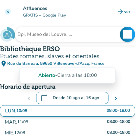
Ir al contenido principal
Affluences
arrow_forward
ver
clear
(nuev
GRATIS
– Google Play
search
See
Buscar un establecimiento
Bibliothèque ERSO
Etudes romanes, slaves et orientales
place
Rue du Barreau, 59650 Villeneuve-d'Ascq, France
(abrir en Google Maps)
(nueva pestaña)
Abierto
-
Cierra a las 18:00
Horario de apertura
calendar_today
chevron_left
Desde
10 ago
al
16 ago
chevron_right
.
Abra el calendario para cambiar las fechas
LUN.
08:00
–
18:00
10/08
MAR.
08:00
–
18:00
11/08
MIÉ.
08:00
–
18:00
12/08