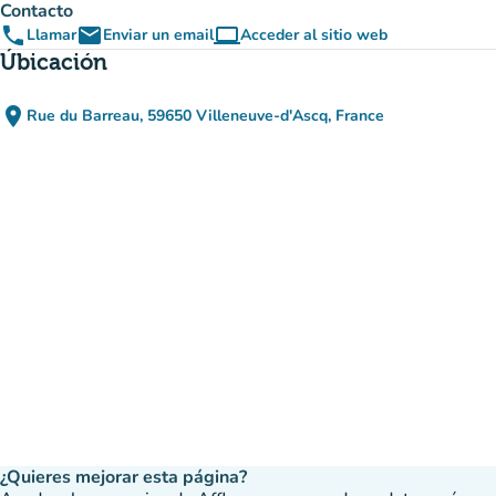
Contacto
phone
email
computer
Llamar
Enviar un email
Acceder al sitio web
(nueva pestaña)
Úbicación
place
Rue du Barreau, 59650 Villeneuve-d'Ascq, France
(abrir en Google Maps)
(nueva pestaña)
¿Quieres mejorar esta página?