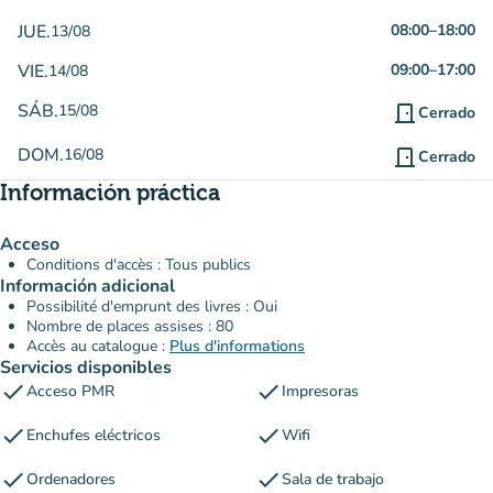
JUE.
08:00
–
18:00
13/08
VIE.
09:00
–
17:00
14/08
SÁB.
15/08
door_front
Cerrado
DOM.
16/08
door_front
Cerrado
Información práctica
Acceso
Conditions d'accès : Tous publics
Información adicional
Possibilité d'emprunt des livres : Oui
Nombre de places assises : 80
Accès au catalogue :
Plus d'informations
Servicios disponibles
check
check
Acceso PMR
Impresoras
check
check
Enchufes eléctricos
Wifi
check
check
Ordenadores
Sala de trabajo