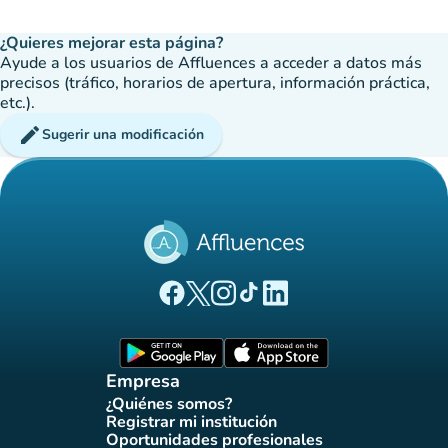
¿Quieres mejorar esta página?
Ayude a los usuarios de Affluences a acceder a datos más
precisos (tráfico, horarios de apertura, información práctica,
etc.).
edit
Sugerir una modificación
(nueva pestaña)
(nueva pestaña)
(nueva pestaña)
(nueva pestaña)
(nueva pestaña)
Página Facebook Affluences
Página Twitter Affluences
Página Instagram Affluences
Página de TikTok de Affluenc
Página LinkedIn Affluenc
(nueva pestaña)
(nueva pestaña)
Empresa
¿Quiénes somos?
(nueva pestaña)
Registrar mi institución
(nueva pestaña)
Oportunidades profesionales
(nueva pestaña)