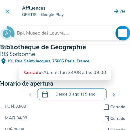
Ir al contenido principal
Affluences
arrow_forward
ver
clear
(nuev
GRATIS
– Google Play
search
See
Buscar un establecimiento
Bibliothèque de Géographie
BIS Sorbonne
place
191 Rue Saint-Jacques, 75005 Paris, France
(abrir en Google Maps)
(nueva pestaña)
Cerrado
-
Abre el lun 24/08 a las 09:00
Horario de apertura
calendar_today
chevron_left
Desde
3 ago
al
9 ago
chevron_right
.
Abra el calendario para cambiar las fecha
LUN.
03/08
door_front
Cerrado
MAR.
04/08
door_front
Cerrado
MIÉ.
05/08