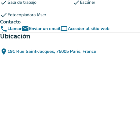
check
check
Sala de trabajo
Escáner
check
Fotocopiadora láser
Contacto
phone
email
computer
Llamar
Enviar un email
Acceder al sitio web
(nueva pestaña)
Úbicación
place
191 Rue Saint-Jacques, 75005 Paris, France
(abrir en Google Maps)
(nueva pestaña)