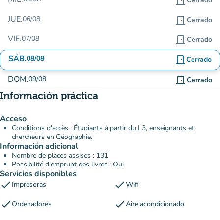
door_front
Cerrado
JUE.
06/08
door_front
Cerrado
VIE.
07/08
door_front
Cerrado
SÁB.
08/08
door_front
Cerrado
DOM.
09/08
door_front
Cerrado
Información práctica
Acceso
Conditions d'accès : Étudiants à partir du L3, enseignants et
chercheurs en Géographie.
Información adicional
Nombre de places assises : 131
Possibilité d'emprunt des livres : Oui
Servicios disponibles
check
check
Impresoras
Wifi
check
check
Ordenadores
Aire acondicionado