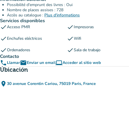
Possibilité d'emprunt des livres : Oui
Nombre de places assises : 728
Accès au catalogue :
Plus d'informations
Servicios disponibles
check
check
Acceso PMR
Impresoras
check
check
Enchufes eléctricos
Wifi
check
check
Ordenadores
Sala de trabajo
Contacto
phone
email
computer
Llamar
Enviar un email
Acceder al sitio web
(nueva pestaña)
Úbicación
place
30 avenue Corentin Cariou, 75019 Paris, France
(abrir en Google Maps)
(nueva pestaña)