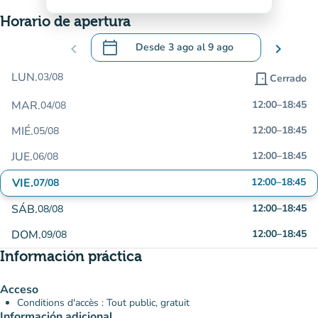
Horario de apertura
calendar_today
chevron_left
Desde
3 ago
al
9 ago
chevron_right
.
Abra el calendario para cambiar las fecha
LUN.
03/08
door_front
Cerrado
MAR.
12:00
–
18:45
04/08
MIÉ.
12:00
–
18:45
05/08
JUE.
12:00
–
18:45
06/08
VIE.
12:00
–
18:45
07/08
SÁB.
12:00
–
18:45
08/08
DOM.
12:00
–
18:45
09/08
Información práctica
Acceso
Conditions d'accès : Tout public, gratuit
Información adicional