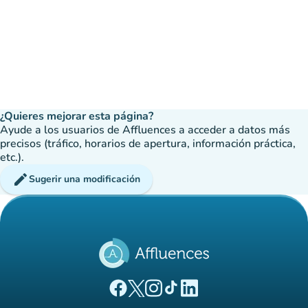
¿Quieres mejorar esta página?
Ayude a los usuarios de Affluences a acceder a datos más
precisos (tráfico, horarios de apertura, información práctica,
etc.).
edit
Sugerir una modificación
(nueva pestaña)
(nueva pestaña)
(nueva pestaña)
(nueva pestaña)
(nueva pestaña)
Página Facebook Affluences
Página Twitter Affluences
Página Instagram Affluences
Página de TikTok de Affluenc
Página LinkedIn Affluenc