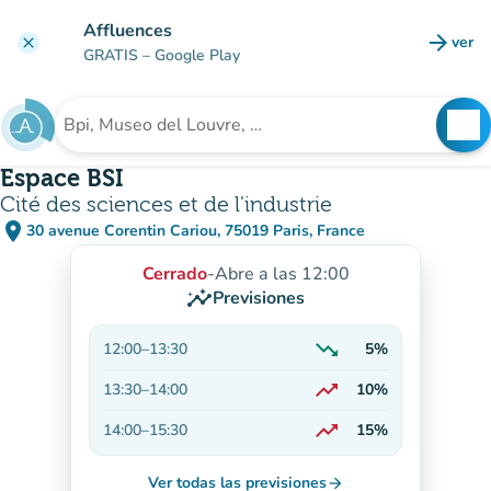
Ir al contenido principal
Affluences
arrow_forward
ver
clear
(nuev
GRATIS
– Google Play
search
See
Buscar un establecimiento
Espace BSI
Cité des sciences et de l'industrie
place
30 avenue Corentin Cariou, 75019 Paris, France
(abrir en Google Maps)
(nueva pestaña)
Cerrado
-
Abre a las 12:00
insights
Previsiones
trending_down
12:00
–
13:30
5%
En descenso
trending_up
13:30
–
14:00
10%
En aumento
trending_up
14:00
–
15:30
15%
En aumento
Ver todas las previsiones
arrow_forward