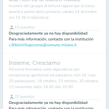
Incontro del gruppo di lettura ragazzi per la classi
quarta e quinta della primaria, sabato 14 dicembre
ore 10.30 in biblioteca
person
10
puestos
Desgraciadamente ya no hay disponibilidad
Para más información, contacte con la institución
c.BiblioVillapizzone@comune.milano.it
Insieme, Cresciamo
Percorso formativo sulle dipendenze per
competenze genitoriali ed educative; min 10, max
20 partecipanti; 16 ottobre, 23 ottobre, 30 ottobre,
13 novembre dalle 18.00 alle 20.00
person
20
puestos
Desgraciadamente ya no hay disponibilidad
Para más información, contacte con la institución