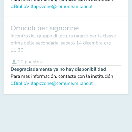
c.BiblioVillapizzone@comune.milano.it
Omicidi per signorine
Incontro del gruppo di lettura ragazzi per la classe
prima della secondaria, sabato 14 dicembre ore
11:30
person
10
puestos
Desgraciadamente ya no hay disponibilidad
Para más información, contacte con la institución
c.BiblioVillapizzone@comune.milano.it