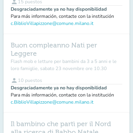
person
15
puestos
Desgraciadamente ya no hay disponibilidad
Para más información, contacte con la institución
c.BiblioVillapizzone@comune.milano.it
Buon compleanno Nati per
Leggere
Flash mob e letture per bambini da 3 a 5 anni e le
loro famiglie, sabato 23 novembre ore 10.30
person
10
puestos
Desgraciadamente ya no hay disponibilidad
Para más información, contacte con la institución
c.BiblioVillapizzone@comune.milano.it
Il bambino che partì per il Nord
alla ricerca di Babbo Natale