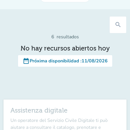
search
6
resultados
No hay recursos abiertos hoy
date_range
Próxima disponibilidad
:
11/08/2026
Assistenza digitale
Un operatore del
Servizio Civile Digitale
ti può
aiutare a consultare il catalogo, prenotare e