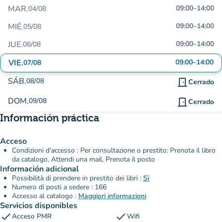
MAR.
09:00
–
14:00
04/08
MIÉ.
09:00
–
14:00
05/08
JUE.
09:00
–
14:00
06/08
VIE.
09:00
–
14:00
07/08
SÁB.
08/08
door_front
Cerrado
DOM.
09/08
door_front
Cerrado
Información práctica
Acceso
Condizioni d'accesso : Per consultazione o prestito: Prenota il libro
da catalogo, Attendi una mail, Prenota il posto
Información adicional
Possibilità di prendere in prestito dei libri :
Sì
Numero di posti a sedere : 166
Accesso al catalogo :
Maggiori informazioni
Servicios disponibles
check
check
Acceso PMR
Wifi