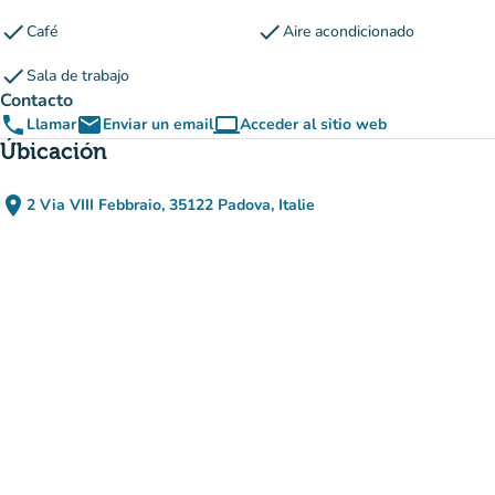
check
check
Café
Aire acondicionado
check
Sala de trabajo
Contacto
phone
email
computer
Llamar
Enviar un email
Acceder al sitio web
(nueva pestaña)
Úbicación
place
2 Via VIII Febbraio, 35122 Padova, Italie
(abrir en Google Maps)
(nueva pestaña)