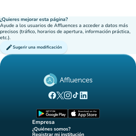
¿Quieres mejorar esta página?
Ayude a los usuarios de Affluences a acceder a datos más
precisos (tráfico, horarios de apertura, información práctica,
etc.).
edit
Sugerir una modificación
(nueva pestaña)
(nueva pestaña)
(nueva pestaña)
(nueva pestaña)
(nueva pestaña)
Página Facebook Affluences
Página Twitter Affluences
Página Instagram Affluences
Página de TikTok de Affluenc
Página LinkedIn Affluenc
(nueva pestaña)
(nueva pestaña)
Empresa
¿Quiénes somos?
(nueva pestaña)
Registrar mi institución