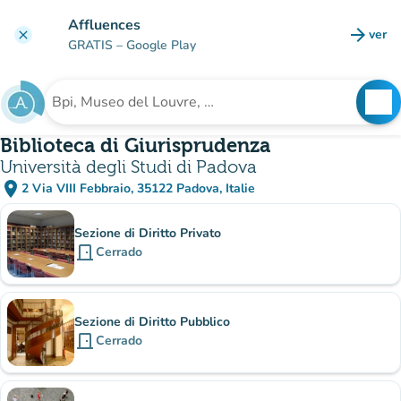
Ir al contenido principal
Affluences
arrow_forward
ver
clear
(nuev
GRATIS
– Google Play
search
See
Buscar un establecimiento
Biblioteca di Giurisprudenza
Università degli Studi di Padova
place
2 Via VIII Febbraio, 35122 Padova, Italie
(abrir en Google Maps)
(nueva pestaña)
subsitio
Sezione di Diritto Privato
door_front
Cerrado
Sezione di Diritto Pubblico
door_front
Cerrado