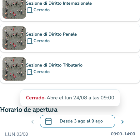
Sezione di Diritto Internazionale
door_front
Cerrado
Sezione di Diritto Penale
door_front
Cerrado
Sezione di Diritto Tributario
door_front
Cerrado
Cerrado
-
Abre el lun 24/08 a las 09:00
Horario de apertura
calendar_today
chevron_left
Desde
3 ago
al
9 ago
chevron_right
.
Abra el calendario para cambiar las fecha
LUN.
09:00
–
14:00
03/08