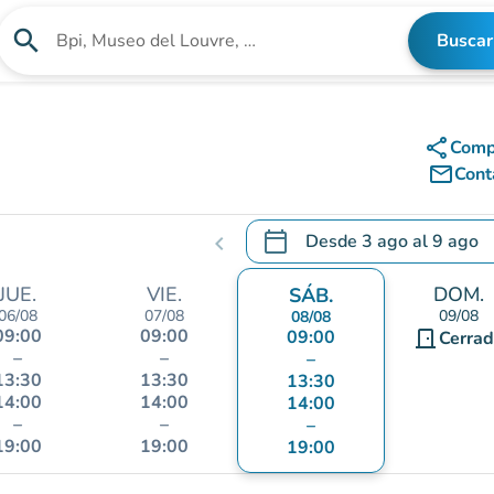
search
Buscar
Buscar un establecimiento
share
Comp
mail_outline
Cont
calendar_today
Desde
3 ago
al
9 ago
chevron_left
.
Abra el calendario para camb
JUE.
VIE.
DOM.
SÁB.
06/08
07/08
09/08
08/08
09:00
09:00
09:00
door_front
Cerra
–
–
–
13:30
13:30
13:30
14:00
14:00
14:00
–
–
–
19:00
19:00
19:00