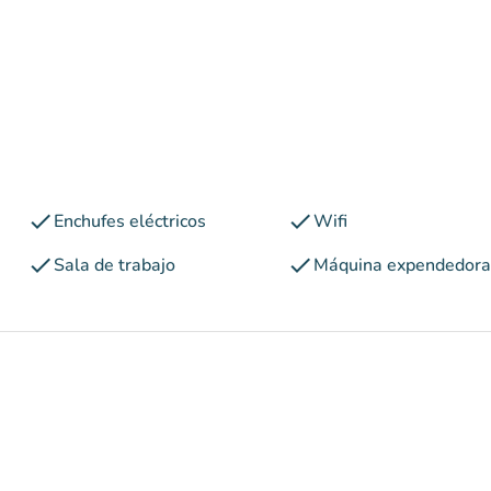
check
check
Enchufes eléctricos
Wifi
check
check
Sala de trabajo
Máquina expendedora