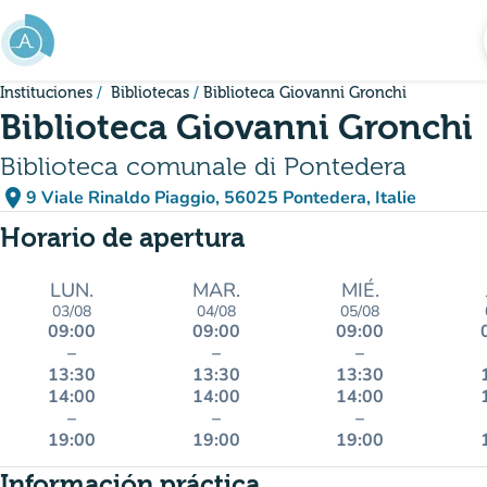
Ir al contenido principal
Instituciones
Bibliotecas
Biblioteca Giovanni Gronchi
Biblioteca Giovanni Gronchi
Biblioteca comunale di Pontedera
place
9 Viale Rinaldo Piaggio, 56025 Pontedera, Italie
(abrir en Google Maps)
(nueva pestaña)
Horario de apertura
LUN.
MAR.
MIÉ.
03/08
04/08
05/08
09:00
09:00
09:00
–
–
–
13:30
13:30
13:30
14:00
14:00
14:00
–
–
–
19:00
19:00
19:00
Información práctica