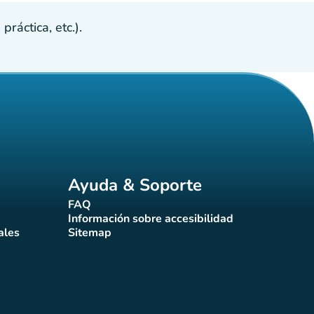
ráctica, etc.).
Ayuda & Soporte
FAQ
(nueva pestaña)
Información sobre accesibilidad
a)
(nueva pestaña)
ales
Sitemap
taña)
(nueva pestaña)