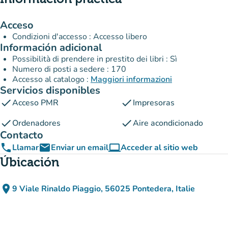
Acceso
Condizioni d'accesso : Accesso libero
Información adicional
Possibilità di prendere in prestito dei libri : Sì
Numero di posti a sedere : 170
Accesso al catalogo :
Maggiori informazioni
Servicios disponibles
check
check
Acceso PMR
Impresoras
check
check
Ordenadores
Aire acondicionado
Contacto
phone
email
computer
Llamar
Enviar un email
Acceder al sitio web
(nueva pestaña)
Úbicación
place
9 Viale Rinaldo Piaggio, 56025 Pontedera, Italie
(abrir en Google Maps)
(nueva pestaña)