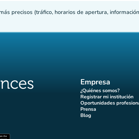
s precisos (tráfico, horarios de apertura, información p
Empresa
¿Quiénes somos?
(nueva pestaña)
Registrar mi institución
(nueva pestañ
Oportunidades profesion
(nueva pes
Prensa
)
aña)
pestaña)
va pestaña)
nueva pestaña)
(nueva pestaña)
Blog
ffluences
 Affluences
agram Affluences
de TikTok de Affluences
na LinkedIn Affluences
(nueva pestaña)
staña)
(nueva pestaña)