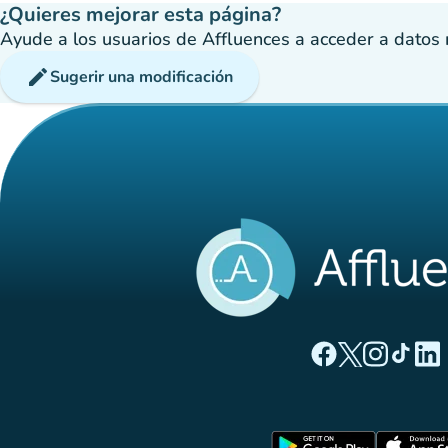
¿Quieres mejorar esta página?
Ayude a los usuarios de Affluences a acceder a datos má
edit
Sugerir una modificación
(nueva pestaña
(nueva pest
(nueva 
(nue
(
Página Facebook A
Página Twitter
Página Inst
Página 
Pági
(nueva pe