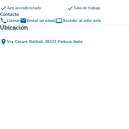
check
check
Aire acondicionado
Sala de trabajo
Contacto
phone
email
computer
Llamar
Enviar un email
Acceder al sitio web
(nueva pestaña)
Úbicación
place
Via Cesare Battisti, 35121 Padova, Italie
(abrir en Google Maps)
(nueva pestaña)