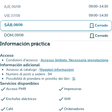
JUE.
09:00
–
14:30
06/08
VIE.
09:00
–
14:30
07/08
SÁB.
08/08
door_front
Cerrado
DOM.
09/08
door_front
Cerrado
Información práctica
Acceso
Condizioni d'accesso :
Accesso limitato. Necessaria prenotazione
Información adicional
Accesso al catalogo :
Maggiori informazioni
Numero di posti a sedere : 94
Possibilità di prendere in prestito dei libri :
Sì
Servicios disponibles
check
check
Acceso PMR
Impresoras
check
check
Enchufes eléctricos
Wifi
check
check
Café
Ordenadores