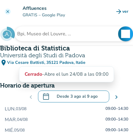
Ir al contenido principal
Affluences
arrow_forward
ver
clear
(nuev
GRATIS
– Google Play
search
See
Buscar un establecimiento
Biblioteca di Statistica
Università degli Studi di Padova
place
Via Cesare Battisti, 35121 Padova, Italie
(abrir en Google Maps)
(nueva pestaña)
Cerrado
-
Abre el lun 24/08 a las 09:00
Horario de apertura
calendar_today
chevron_left
Desde
3 ago
al
9 ago
chevron_right
.
Abra el calendario para cambiar las fecha
LUN.
09:00
–
14:30
03/08
MAR.
09:00
–
14:30
04/08
MIÉ.
09:00
–
14:30
05/08