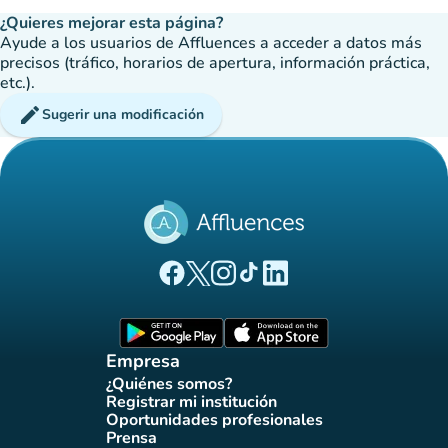
¿Quieres mejorar esta página?
Ayude a los usuarios de Affluences a acceder a datos más
precisos (tráfico, horarios de apertura, información práctica,
etc.).
edit
Sugerir una modificación
(nueva pestaña)
(nueva pestaña)
(nueva pestaña)
(nueva pestaña)
(nueva pestaña)
Página Facebook Affluences
Página Twitter Affluences
Página Instagram Affluences
Página de TikTok de Affluenc
Página LinkedIn Affluenc
(nueva pestaña)
(nueva pestaña)
Empresa
¿Quiénes somos?
(nueva pestaña)
Registrar mi institución
(nueva pestaña)
Oportunidades profesionales
(nueva pestaña)
Prensa
(nueva pestaña)