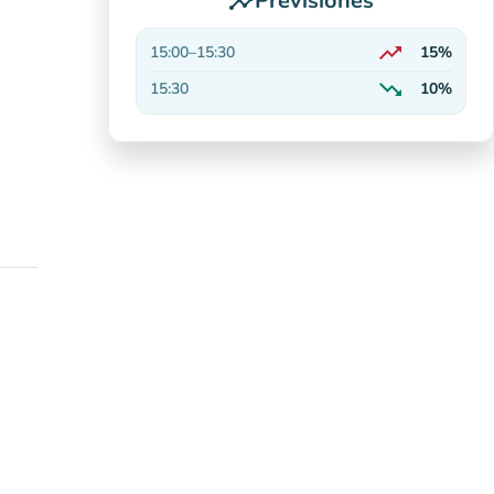
Previsiones
insights
trending_up
15:00
–
15:30
15%
En aumento
trending_down
15:30
10%
En descenso