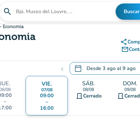
search
Buscar
Buscar un establecimiento
 - Economia
Economia
share
Comp
mail_outline
Cont
calendar_today
Desde
3 ago
al
9 ago
chevron_left
.
Abra el calendario para camb
JUE.
SÁB.
DOM.
VIE.
06/08
08/08
09/08
07/08
09:00
09:00
door_front
door_front
Cerrado
Cerra
–
–
17:00
16:00