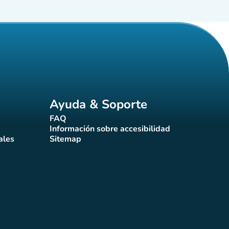
Ayuda & Soporte
FAQ
(nueva pestaña)
Información sobre accesibilidad
a)
(nueva pestaña)
ales
Sitemap
taña)
(nueva pestaña)