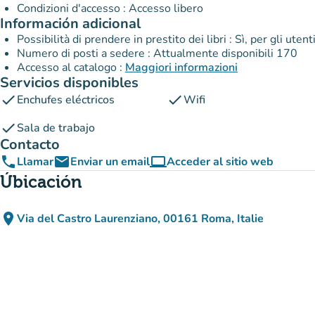
Condizioni d'accesso : Accesso libero
Información adicional
Possibilità di prendere in prestito dei libri : Sì, per gli utent
Numero di posti a sedere : Attualmente disponibili 170
Accesso al catalogo :
Maggiori informazioni
Servicios disponibles
check
check
Enchufes eléctricos
Wifi
check
Sala de trabajo
Contacto
phone
email
computer
Llamar
Enviar un email
Acceder al sitio web
(nueva pestaña)
Úbicación
place
Via del Castro Laurenziano, 00161 Roma, Italie
(abrir en Google Maps)
(nueva pestaña)