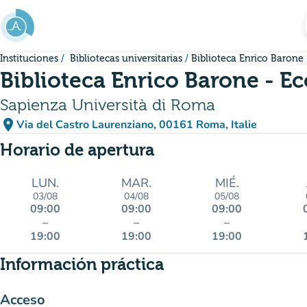
Ir al contenido principal
Instituciones
Bibliotecas universitarias
Biblioteca Enrico Barone
Biblioteca Enrico Barone - 
Sapienza Università di Roma
place
Via del Castro Laurenziano, 00161 Roma, Italie
(abrir en Google Maps)
(nueva pestaña)
Horario de apertura
LUN.
MAR.
MIÉ.
03/08
04/08
05/08
09:00
09:00
09:00
–
–
–
19:00
19:00
19:00
Información práctica
Acceso