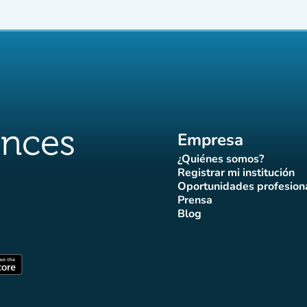
Empresa
¿Quiénes somos?
(nueva pestaña)
Registrar mi institución
(nueva pestañ
Oportunidades profesion
(nueva pes
Prensa
)
aña)
pestaña)
va pestaña)
nueva pestaña)
(nueva pestaña)
Blog
ffluences
 Affluences
agram Affluences
de TikTok de Affluences
na LinkedIn Affluences
(nueva pestaña)
staña)
(nueva pestaña)