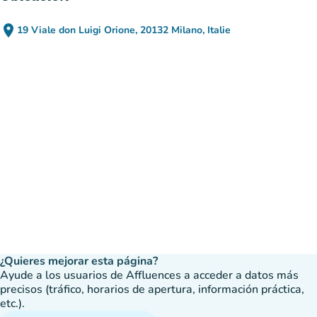
place
19 Viale don Luigi Orione, 20132 Milano, Italie
(abrir en Google Maps)
(nueva pestaña)
¿Quieres mejorar esta página?
Ayude a los usuarios de Affluences a acceder a datos más
precisos (tráfico, horarios de apertura, información práctica,
etc.).