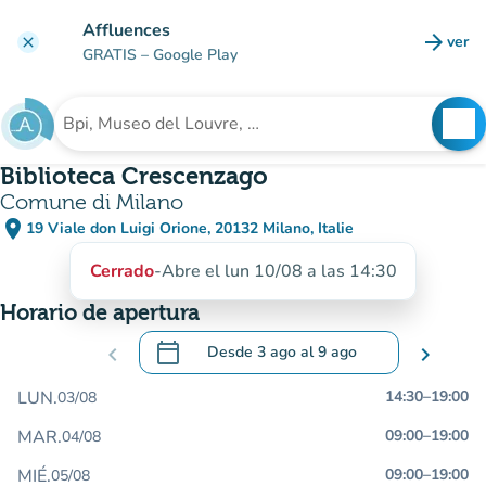
Ir al contenido principal
Affluences
arrow_forward
ver
clear
(nuev
GRATIS
– Google Play
search
See
Buscar un establecimiento
Biblioteca Crescenzago
Comune di Milano
place
19 Viale don Luigi Orione, 20132 Milano, Italie
(abrir en Google Maps)
(nueva pestaña)
Cerrado
-
Abre el lun 10/08 a las 14:30
Horario de apertura
calendar_today
chevron_left
Desde
3 ago
al
9 ago
chevron_right
.
Abra el calendario para cambiar las fecha
LUN.
14:30
–
19:00
03/08
MAR.
09:00
–
19:00
04/08
MIÉ.
09:00
–
19:00
05/08