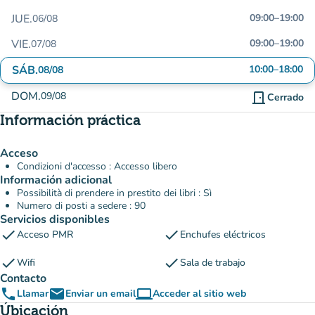
JUE.
09:00
–
19:00
06/08
VIE.
09:00
–
19:00
07/08
SÁB.
10:00
–
18:00
08/08
DOM.
09/08
door_front
Cerrado
Información práctica
Acceso
Condizioni d'accesso : Accesso libero
Información adicional
Possibilità di prendere in prestito dei libri : Sì
Numero di posti a sedere : 90
Servicios disponibles
check
check
Acceso PMR
Enchufes eléctricos
check
check
Wifi
Sala de trabajo
Contacto
phone
email
computer
Llamar
Enviar un email
Acceder al sitio web
(nueva pestaña)
Úbicación