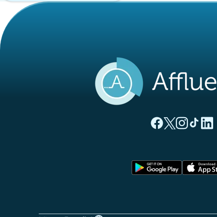
(nueva pestaña
(nueva pest
(nueva 
(nue
(
Página Facebook A
Página Twitter
Página Inst
Página 
Pági
(nueva pe