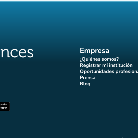
Empresa
¿Quiénes somos?
(nueva pestaña)
Registrar mi institución
(nueva pestañ
Oportunidades profesion
(nueva pes
Prensa
)
aña)
pestaña)
va pestaña)
nueva pestaña)
(nueva pestaña)
Blog
ffluences
 Affluences
agram Affluences
de TikTok de Affluences
na LinkedIn Affluences
(nueva pestaña)
staña)
(nueva pestaña)