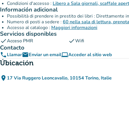
Condizioni d'accesso :
Libero a Sala giornali, scaffale aper
Información adicional
Possibilità di prendere in prestito dei libri : Direttamente 
Numero di posti a sedere :
60 nella sala di lettura, prenot
Accesso al catalogo :
Maggiori informazioni
Servicios disponibles
check
check
Acceso PMR
Wifi
Contacto
phone
email
computer
Llamar
Enviar un email
Acceder al sitio web
(nueva pestaña)
Úbicación
place
17 Via Ruggero Leoncavallo, 10154 Torino, Italie
(abrir en Google Maps)
(nueva pestaña)