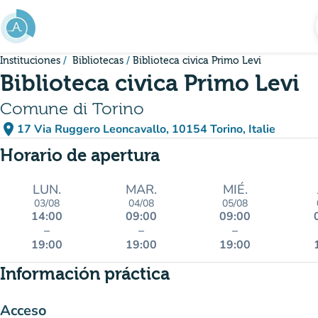
Ir al contenido principal
Instituciones
Bibliotecas
Biblioteca civica Primo Levi
Biblioteca civica Primo Levi
Comune di Torino
place
17 Via Ruggero Leoncavallo, 10154 Torino, Italie
(abrir en Google Maps)
(nueva pestaña)
Horario de apertura
LUN.
MAR.
MIÉ.
03/08
04/08
05/08
14:00
09:00
09:00
–
–
–
19:00
19:00
19:00
Información práctica
Acceso