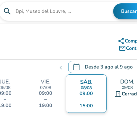
search
Buscar
Buscar un establecimiento
share
Comp
mail_outline
Cont
calendar_today
Desde
3 ago
al
9 ago
chevron_left
.
Abra el calendario para camb
JUE.
VIE.
DOM.
SÁB.
06/08
07/08
09/08
08/08
09:00
09:00
09:00
door_front
Cerra
–
–
–
19:00
19:00
15:00