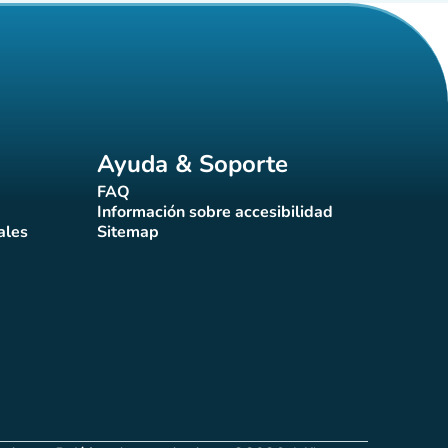
Ayuda & Soporte
FAQ
(nueva pestaña)
Información sobre accesibilidad
a)
(nueva pestaña)
ales
Sitemap
taña)
(nueva pestaña)