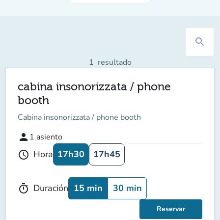
search
1
resultado
cabina insonorizzata / phone
booth
Cabina insonorizzata / phone booth
person
1
asiento
17h30
17h45
Hora
schedule
15 min
30 min
Duración
timer
Reservar