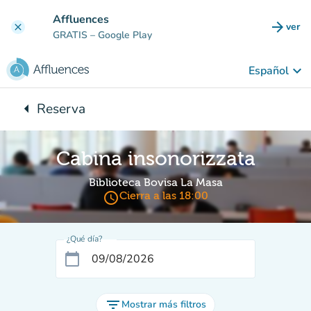
Ir al contenido principal
Affluences
arrow_forward
ver
clear
(nuev
GRATIS
– Google Play
keyboard_arrow_down
Español
arrow_left
Reserva
Vuelta:
Cabina insonorizzata
Biblioteca Bovisa La Masa
access_time
Cierra a las 18:00
¿Qué día?
calendar_today
filter_list
Mostrar más filtros