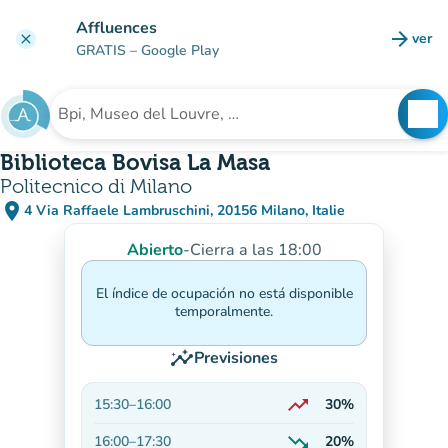
Ir al contenido principal
Affluences
arrow_forward
ver
clear
(nuev
GRATIS
– Google Play
search
See
Buscar un establecimiento
Biblioteca Bovisa La Masa
Politecnico di Milano
place
4 Via Raffaele Lambruschini, 20156 Milano, Italie
(abrir en Google Maps)
(nueva pestaña)
Abierto
-
Cierra a las 18:00
El índice de ocupación no está disponible
temporalmente.
insights
Previsiones
trending_up
15:30
–
16:00
30%
En aumento
trending_down
16:00
–
17:30
20%