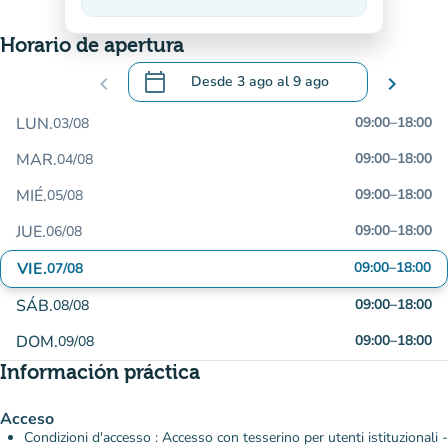
En descenso
Horario de apertura
calendar_today
chevron_left
Desde
3 ago
al
9 ago
chevron_right
.
Abra el calendario para cambiar las fecha
LUN.
09:00
–
18:00
03/08
MAR.
09:00
–
18:00
04/08
MIÉ.
09:00
–
18:00
05/08
JUE.
09:00
–
18:00
06/08
VIE.
09:00
–
18:00
07/08
SÁB.
09:00
–
18:00
08/08
DOM.
09:00
–
18:00
09/08
Información práctica
Acceso
Condizioni d'accesso : Accesso con tesserino per utenti istituzionali -