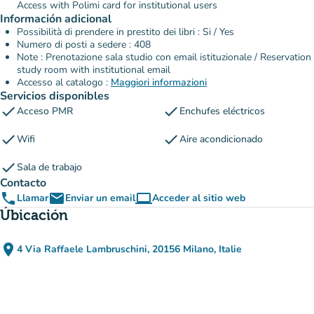
Access with Polimi card for institutional users
Información adicional
Possibilità di prendere in prestito dei libri : Si / Yes
Numero di posti a sedere : 408
Note : Prenotazione sala studio con email istituzionale / Reservation
study room with institutional email
Accesso al catalogo :
Maggiori informazioni
Servicios disponibles
check
check
Acceso PMR
Enchufes eléctricos
check
check
Wifi
Aire acondicionado
check
Sala de trabajo
Contacto
phone
email
computer
Llamar
Enviar un email
Acceder al sitio web
(nueva pestaña)
Úbicación
place
4 Via Raffaele Lambruschini, 20156 Milano, Italie
(abrir en Google Maps)
(nueva pestaña)